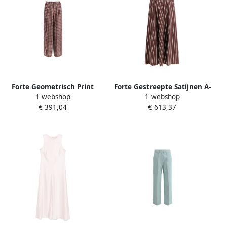
Forte Geometrisch Print
Forte Gestreepte Satijnen A-
1 webshop
1 webshop
Wijde Pijp Broek Brown
Lijn Midi Rok Red Dames
€ 391,04
€ 613,37
Dames