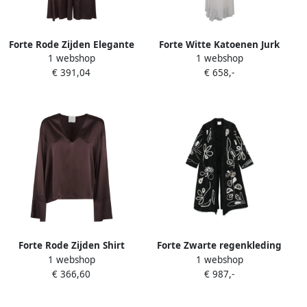
Forte Rode Zijden Elegante
Forte Witte Katoenen Jurk
1 webshop
1 webshop
Rok Red Dames
Elegant Ontwerp White
€ 391,04
€ 658,-
Dames
Forte Rode Zijden Shirt
Forte Zwarte regenkleding
1 webshop
1 webshop
Topwear Brown Dames
met kraalversiering Black
€ 366,60
€ 987,-
Dames