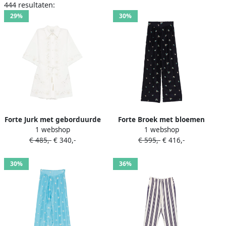
444 resultaten:
29%
30%
Forte Jurk met geborduurde
Forte Broek met bloemen
1 webshop
1 webshop
bloemen Wit
Zwart
€ 485,-
€ 340,-
€ 595,-
€ 416,-
30%
36%