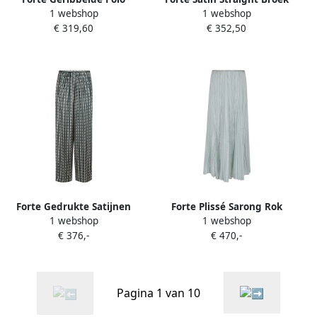
1 webshop
1 webshop
Cardigan in Superfijne
Gray Dames
€ 319,60
€ 352,50
Merinos Multicolor Dames
Forte Gedrukte Satijnen
Forte Plissé Sarong Rok
1 webshop
1 webshop
Relaxte Broek Multicolor
Green Dames
€ 376,-
€ 470,-
Dames
Pagina 1 van 10