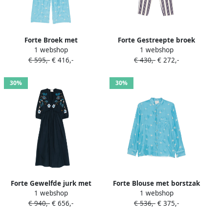
Forte Broek met
Forte Gestreepte broek
1 webshop
1 webshop
borduurwerk Blauw
Beige
€ 595,-
€ 416,-
€ 430,-
€ 272,-
30%
30%
Forte Gewelfde jurk met
Forte Blouse met borstzak
1 webshop
1 webshop
kralen patroon Blauw
en bloemenprint Blauw
€ 940,-
€ 656,-
€ 536,-
€ 375,-