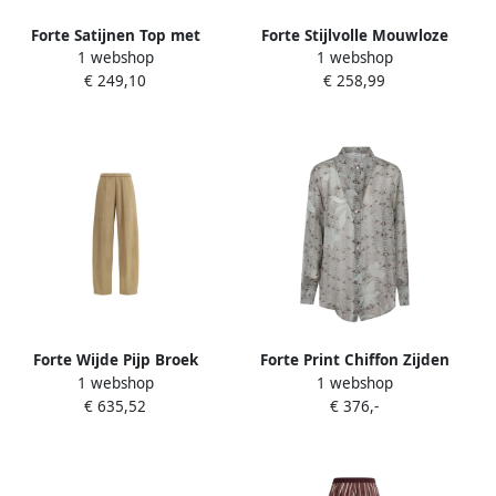
Forte Satijnen Top met
Forte Stijlvolle Mouwloze
1 webshop
1 webshop
Envers Stijl Blue Dames
Top met Vierkante Halslijn
€ 249,10
€ 258,99
Brown Dames
Forte Wijde Pijp Broek
Forte Print Chiffon Zijden
1 webshop
1 webshop
Relaxte Pasvorm Beige
Lily Shirt Gray Dames
€ 635,52
€ 376,-
Dames