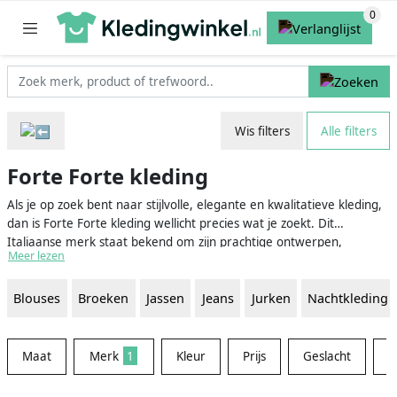
Wis filters
Alle filters
Forte Forte kleding
Als je op zoek bent naar stijlvolle, elegante en kwalitatieve kleding,
dan is Forte Forte kleding wellicht precies wat je zoekt. Dit
Italiaanse merk staat bekend om zijn prachtige ontwerpen,
Meer lezen
gemaakt van hoogwaardige materialen en perfecte pasvormen.
Het merk is opgericht door de twee zussen Giada en Paolo Forte,
Blouses
Broeken
Jassen
Jeans
Jurken
Nachtkleding
die mode als hun passie hebben en dit ook zeker laten zien in hun
ontwerpen. Lees hier alles over Forte Forte kleding en wat het
merk zo uniek en bijzonder maakt.
Maat
Merk
1
Kleur
Prijs
Geslacht
M