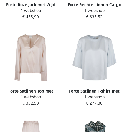
Forte Roze Jurk met Wijd
Forte Rechte Linnen Cargo
1 webshop
1 webshop
Uitlopende Zoom Pink
Broek Green Dames
€ 455,90
€ 635,52
Dames
Forte Satijnen Top met
Forte Satijnen T-shirt met
1 webshop
1 webshop
Lange Mouwen Pink Dames
Envers Stijl Blue Dames
€ 352,50
€ 277,30