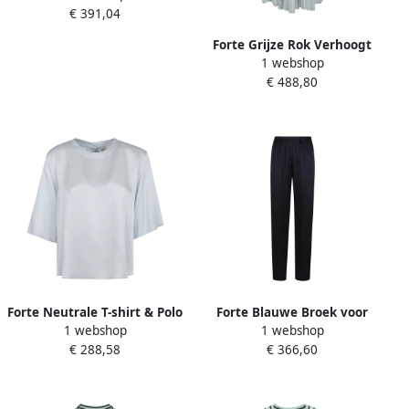
€ 391,04
Forte Grijze Rok Verhoogt
1 webshop
Chic Flatterende Pasvorm
€ 488,80
Blue Dames
Forte Neutrale T-shirt & Polo
Forte Blauwe Broek voor
1 webshop
1 webshop
Top White Dames
Chique Uitjes Blue Dames
€ 288,58
€ 366,60