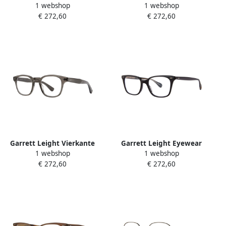
1 webshop
1 webshop
Eyewear Frames in Olio
Tortoise Eyewear Frames
€ 272,60
€ 272,60
Brown Unisex
Brown Unisex
Garrett Leight Vierkante
Garrett Leight Eyewear
1 webshop
1 webshop
acetaat montuur zonnebril
frames Monarch Black
€ 272,60
€ 272,60
Gray Unisex
Unisex