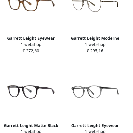
Garrett Leight Eyewear
Garrett Leight Moderne
1 webshop
1 webshop
frames Monarch Brown
Metalen Zonnebril Grant M
€ 272,60
€ 295,16
Unisex
Gray Unisex
Garrett Leight Matte Black
Garrett Leight Eyewear
1 webshop
1 webshop
Wilshire Eyewear Frames
frames Winward Gray