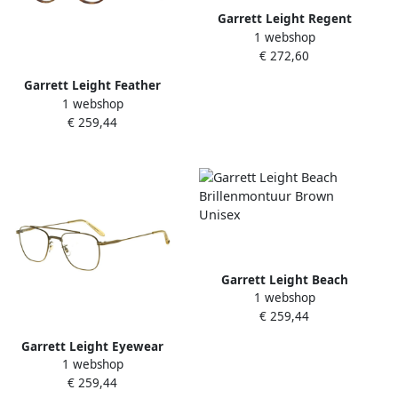
Garrett Leight Regent
1 webshop
Brilmontuur Khaki Tortoise
€ 272,60
Green Unisex
Garrett Leight Feather
1 webshop
Tortoise Eyewear Frames
€ 259,44
Loyola Brown Unisex
Garrett Leight Beach
1 webshop
Brillenmontuur Brown
€ 259,44
Unisex
Garrett Leight Eyewear
1 webshop
frames Riviera Yellow
€ 259,44
Unisex