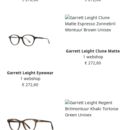
Brown Unisex
Unisex
Garrett Leight Clune Matte
1 webshop
Espresso Zonnebril
€ 272,60
Montuur Brown Unisex
Garrett Leight Eyewear
1 webshop
frames Franklin Black
€ 272,60
Unisex