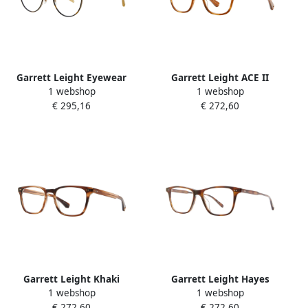
Garrett Leight Eyewear
Garrett Leight ACE II
1 webshop
1 webshop
frames Paloma Yellow
Sunglasses in Demi Blonde
€ 295,16
€ 272,60
Unisex
Brown Unisex
Garrett Leight Khaki
Garrett Leight Hayes
1 webshop
1 webshop
Tortoise Eyewear Frames
Eyewear Frames Brown
€ 272,60
€ 272,60