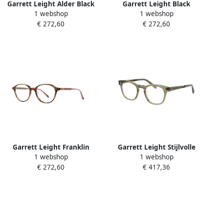
Garrett Leight Alder Black
Garrett Leight Black
1 webshop
1 webshop
Eyewear Frames Black
Eyewear Frames
€ 272,60
€ 272,60
Unisex
Morningside Black Unisex
Garrett Leight Franklin
Garrett Leight Stijlvolle
1 webshop
1 webshop
Eyewear Frames Brown
Optische Bril Hanalei C Gray
€ 272,60
€ 417,36
Unisex
Unisex