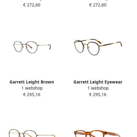
€ 272,60
€ 272,60
Black Unisex
Dames
Garrett Leight Brown
Garrett Leight Eyewear
1 webshop
1 webshop
Paloma Eyewear Frames
frames Wilson Black Unisex
€ 295,16
€ 295,16
Brown Unisex