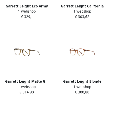
Garrett Leight Eco Army
Garrett Leight California
1 webshop
1 webshop
Tortoise Bril Brown Unisex
Glco ACE II Zonnebril Brown
€ 329,-
€ 303,62
Unisex
Garrett Leight Matte G.i.
Garrett Leight Blonde
1 webshop
1 webshop
Tortoise Bril Brown Heren
Tortoise Fade Brilmontuur
€ 314,90
€ 300,80
Brown Unisex