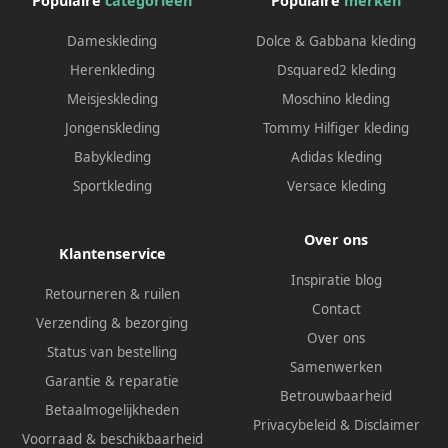
Populaire
categorieën
Populaire
merken
Dameskleding
Dolce & Gabbana kleding
Herenkleding
Dsquared2 kleding
Meisjeskleding
Moschino kleding
Jongenskleding
Tommy Hilfiger kleding
Babykleding
Adidas kleding
Sportkleding
Versace kleding
Over ons
Klantenservice
Inspiratie blog
Retourneren & ruilen
Contact
Verzending & bezorging
Over ons
Status van bestelling
Samenwerken
Garantie & reparatie
Betrouwbaarheid
Betaalmogelijkheden
Privacybeleid
&
Disclaimer
Voorraad & beschikbaarheid