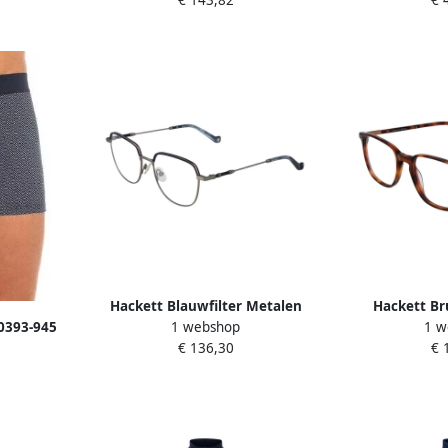
€ 143,82
€ 
capuchon
Hackett Blauwfilter Metalen
Hackett Br
1 webshop
1 w
0393-945
Optische Monturen Ronde Stijl
Blauwfilter O
€ 136,30
€ 
Gray Heren
Brow