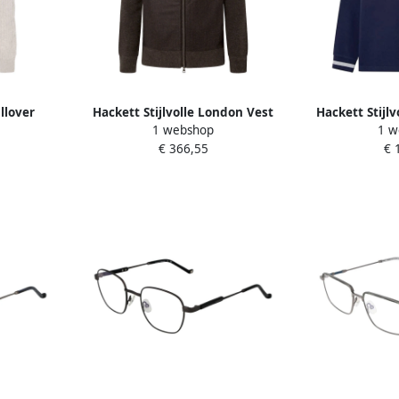
ullover
Hackett Stijlvolle London Vest
Hackett Stijlv
1 webshop
1 w
eren
Brown Heren
Mannen 
€ 366,55
€ 