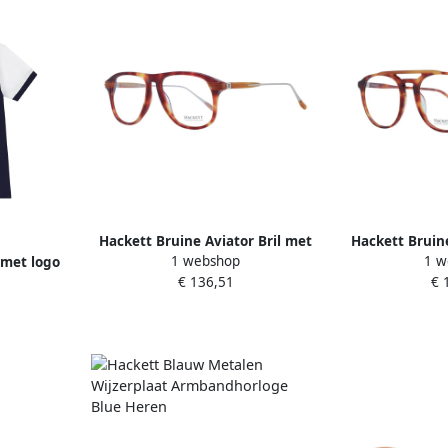
Hackett Bruine Aviator Bril met
Hackett Bruine
1 webshop
1 w
 met logo
Demo Lenzen Brown Heren
Mannen 
€ 136,51
€ 