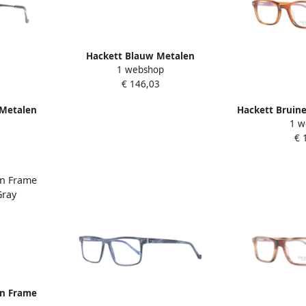
Hackett Blauw Metalen
1 webshop
Wijzerplaat Armbandhorloge
€ 146,03
Blue Heren
 Metalen
Hackett Bruine
1 w
k Heren
met zonnest
€ 
H
en Frame