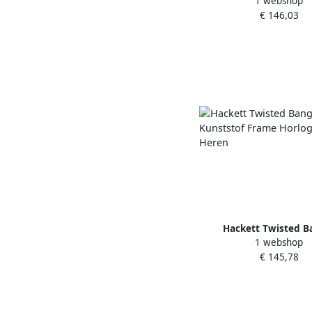
1 webshop
Horloge voor Mannen G
€ 146,03
Hackett Twisted B
1 webshop
Kunststof Frame Horl
€ 145,78
Heren