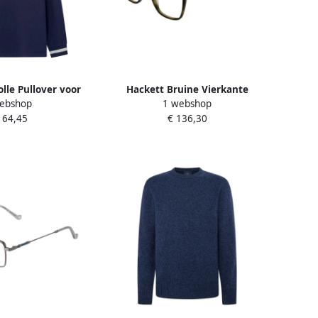
olle Pullover voor
Hackett Bruine Vierkante
ebshop
1 webshop
Blue Heren
Blauwfilter Optische Monturen
164,45
€ 136,30
Brown Heren