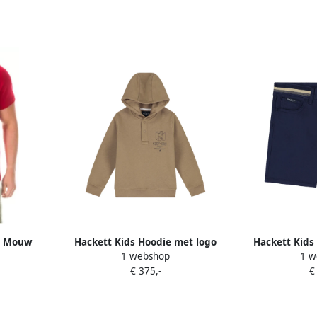
te Mouw
Hackett Kids Hoodie met logo
Hackett Kids
1 webshop
1 w
ER
Beige
B
€ 375,-
€