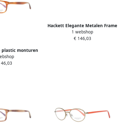
Hackett Elegante Metalen Frame
1 webshop
Herenhorloge Brown Heren
€ 146,03
 plastic monturen
ebshop
raalbedel Brown
146,03
eren