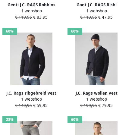
Genti J.C. RAGS Robbins
Gant J.C. RAGS Rishi
1 webshop
1 webshop
Schipperstrui
Schipperstrui
€ 119,95
€ 83,95
€ 119,95
€ 47,95
60%
60%
J.C. Rags ribgebreid vest
J.C. Rags wollen vest
1 webshop
1 webshop
REAGAN met wol sky
ROSWELL sky captain
€ 149,95
€ 59,95
€ 199,95
€ 79,95
captain
28%
60%