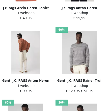
J.c. rags Arvin Heren T-shirt
J.c. rags Anton Heren
1 webshop
1 webshop
KM
Sweater
€ 49,95
€ 99,95
60%
Genti J.C. RAGS Anton Heren
Genti J.C. RAGS Rainer Trui
1 webshop
1 webshop
Sweater
ronde hals
€ 99,95
€ 129,95
€ 51,95
60%
30%