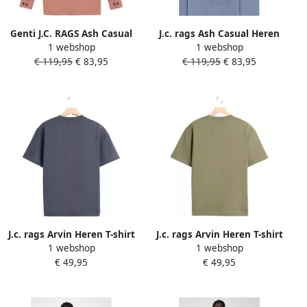
Genti J.C. RAGS Ash Casual
J.c. rags Ash Casual Heren
1 webshop
1 webshop
Heren Overhemd LM
Overhemd LM
€ 119,95
€ 83,95
€ 119,95
€ 83,95
J.c. rags Arvin Heren T-shirt
J.c. rags Arvin Heren T-shirt
1 webshop
1 webshop
KM
KM
€ 49,95
€ 49,95