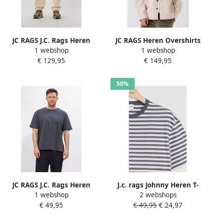
JC RAGS J.C. Rags Heren
JC RAGS Heren Overshirts
1 webshop
1 webshop
Broeken Pantalon Raheel
Overshirt Roux Gebroken
€ 129,95
€ 149,95
Ecru
Wit
50%
JC RAGS J.C. Rags Heren
J.c. rags Johnny Heren T-
1 webshop
2 webshops
Polo's & T-shirts Ruben T-
shirt KM
€ 49,95
€ 49,95
€ 24,97
shirt Km Donkergrijs