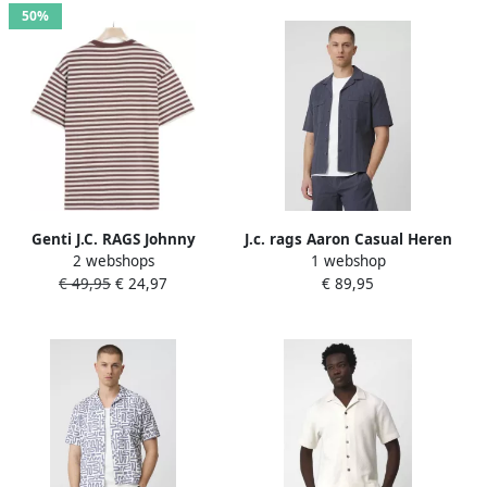
50%
Genti J.C. RAGS Johnny
J.c. rags Aaron Casual Heren
2 webshops
1 webshop
Heren T-shirt KM
Overhemd KM
€ 49,95
€ 24,97
€ 89,95