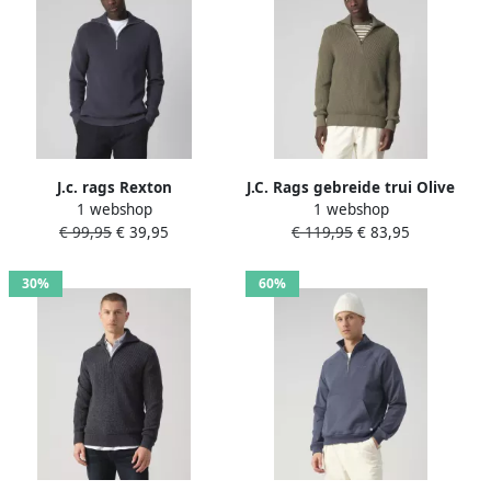
J.c. rags Rexton
J.C. Rags gebreide trui Olive
1 webshop
1 webshop
Schipperstrui
Night
€ 99,95
€ 39,95
€ 119,95
€ 83,95
30%
60%