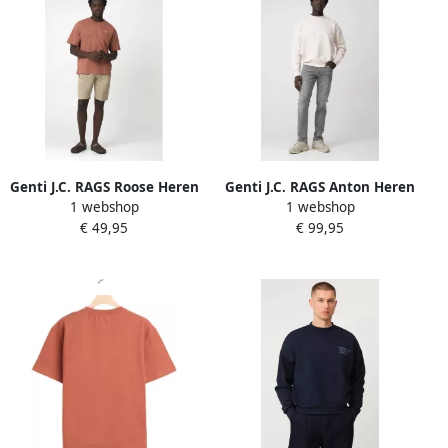
Genti J.C. RAGS Roose Heren
Genti J.C. RAGS Anton Heren
1 webshop
1 webshop
T-shirt KM
Sweater
€ 49,95
€ 99,95