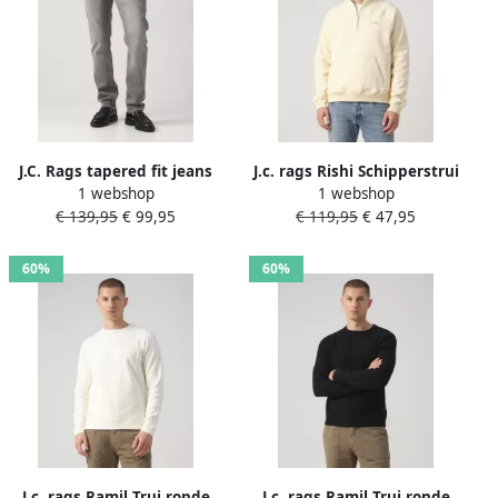
J.C. Rags tapered fit jeans
J.c. rags Rishi Schipperstrui
1 webshop
1 webshop
JOAH medium grey
€ 139,95
€ 99,95
€ 119,95
€ 47,95
60%
60%
J.c. rags Ramil Trui ronde
J.c. rags Ramil Trui ronde