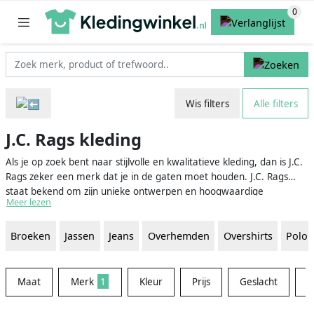
Wis filters
Alle filters
J.C. Rags kleding
Als je op zoek bent naar stijlvolle en kwalitatieve kleding, dan is J.C.
Rags zeker een merk dat je in de gaten moet houden. J.C. Rags
staat bekend om zijn unieke ontwerpen en hoogwaardige
Meer lezen
materialen die perfect zijn voor de modebewuste man. Dit
kledingmerk, opgericht in Nederland, heeft zich snel verspreid naar
Broeken
Jassen
Jeans
Overhemden
Overshirts
Polo'
andere delen van de wereld dankzij zijn eigentijdse en stijlvolle looks
die een breed scala aan smaken en stijlen aanspreken.
Maat
Merk
1
Kleur
Prijs
Geslacht
M