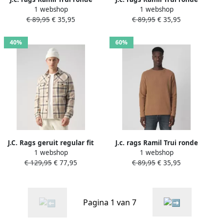
1 webshop
1 webshop
hals
hals
€ 89,95
€ 35,95
€ 89,95
€ 35,95
40%
60%
J.C. Rags geruit regular fit
J.c. rags Ramil Trui ronde
1 webshop
1 webshop
overshirt RYLEE bleached
hals
€ 129,95
€ 77,95
€ 89,95
€ 35,95
sand
Pagina 1 van 7