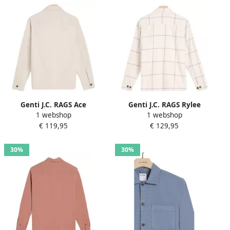
Genti J.C. RAGS Ace
Genti J.C. RAGS Rylee
1 webshop
1 webshop
Overshirt
Overshirt
€ 119,95
€ 129,95
30%
30%