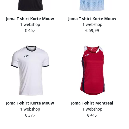
Joma T-shirt Korte Mouw
Joma T-shirt Korte Mouw
1 webshop
1 webshop
Olimpiada
Elite XII
€ 45,-
€ 59,99
Joma T-shirt Korte Mouw
Joma T-shirt Montreal
1 webshop
1 webshop
104494203
€ 37,-
€ 41,-