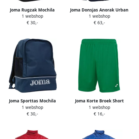
Joma Rugzak Mochila
Joma Donsjas Anorak Urban
1 webshop
1 webshop
Training Iii
V Marino
€ 30,-
€ 63,-
Joma Sporttas Mochila
Joma Korte Broek Short
1 webshop
1 webshop
Training Iii
Nobel
€ 30,-
€ 16,-