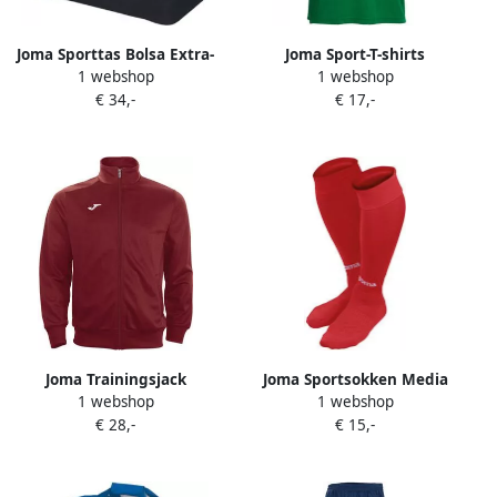
Joma Sporttas Bolsa Extra-
Joma Sport-T-shirts
1 webshop
1 webshop
Grande Training Iii Negro
Camiseta Combi M C
€ 34,-
€ 17,-
Joma Trainingsjack
Joma Sportsokken Media
1 webshop
1 webshop
Chaqueta Gala Bordeaux
Classic Ii Rojo
€ 28,-
€ 15,-