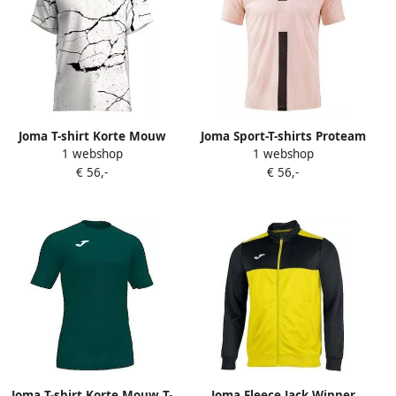
Joma T-shirt Korte Mouw
Joma Sport-T-shirts Proteam
1 webshop
1 webshop
104486201
III
€ 56,-
€ 56,-
Joma T-shirt Korte Mouw T-
Joma Fleece Jack Winner