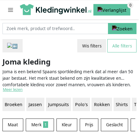
Wis filters
Alle filters
Joma kleding
Joma is een bekend Spaans sportkleding merk dat al meer dan 50
jaar bestaat. Het merk staat bekend om zijn kwalitatieve en
comfortabele kleding voor zowel mannen, vrouwen als kinderen.
Meer lezen
Of je nu op zoek bent naar een nieuw trainingspak, sportshirt,
hardloopschoenen of sportieve accessoires, Joma kleding heeft een
Broeken
Jassen
Jumpsuits
Polo's
Rokken
Shirts
T
breed assortiment waar je ongetwijfeld het perfecte item zult
vinden. Sportievelingen kunnen hun hart ophalen bij onze
vergelijkingswebsite, waar je eenvoudig Joma kleding kunt
vergelijken op basis van prijs, materiaal en kleur. Zo scoor je altijd
Maat
Merk
1
Kleur
Prijs
Geslacht
M
de beste deal!