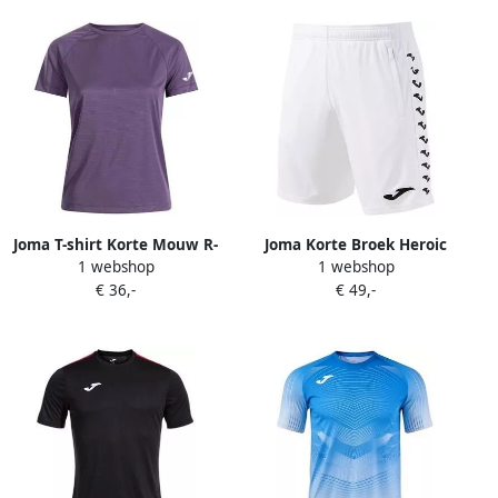
Joma T-shirt Korte Mouw R-
Joma Korte Broek Heroic
1 webshop
1 webshop
Trail Nature
€ 36,-
€ 49,-