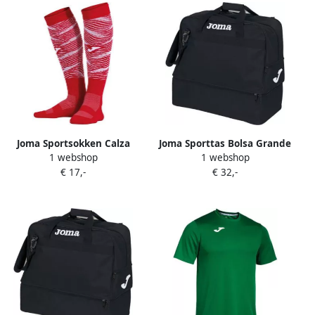
Joma Sportsokken Calza
Joma Sporttas Bolsa Grande
1 webshop
1 webshop
Medias Liga
Training Iii Negro
€ 17,-
€ 32,-