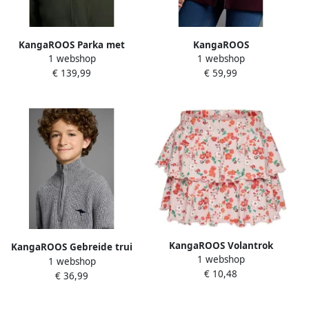
KangaROOS Parka met
KangaROOS
1 webshop
1 webshop
teddy imitatiebont gevoerd
Capuchonsweatvest met
€ 139,99
€ 59,99
winterjas
kabelmotiefdetails
KangaROOS Volantrok
KangaROOS Gebreide trui
1 webshop
Lagenrok in schattig bloe
1 webshop
Troyer Pullover met rits
€ 10,48
ontwerp
€ 36,99