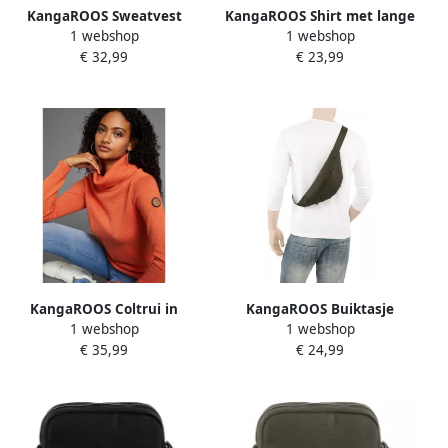
KangaROOS Sweatvest
KangaROOS Shirt met lange
1 webshop
1 webshop
College-Jacke
mouwen met bloe print en
€ 32,99
€ 23,99
knoopsluiting
KangaROOS Coltrui in
KangaROOS Buiktasje
1 webshop
1 webshop
klassieke vorm
WAISTBAG
€ 35,99
€ 24,99