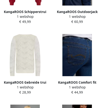
KangaROOS Schipperstrui
KangaROOS Outdoorjack
1 webshop
1 webshop
in colourblocking-design
Winterwarme jas Lange
€ 49,99
€ 60,99
Winterjack met
reflecterende details
KangaROOS Gebreide trui
KangaROOS Comfort fit
1 webshop
1 webshop
Ajour-trui voor meisjes
jeans
€ 28,99
€ 44,99
knuffelzacht