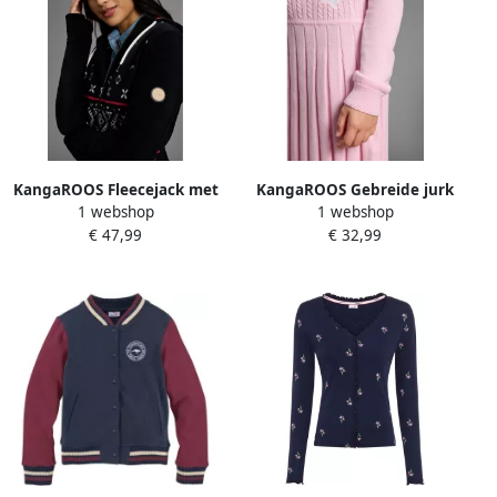
KangaROOS Fleecejack met
KangaROOS Gebreide jurk
1 webshop
1 webshop
noors patroon en capuchon
met plooirok Schattige
€ 47,99
€ 32,99
gebreide jurk met
kabelpatroon