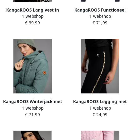
KangaROOS Lang vest in
KangaROOS Functioneel
1 webshop
1 webshop
open vorm in noors patroon
jack Overgangsjas blouson
€ 39,99
€ 71,99
met print
KangaROOS Winterjack met
KangaROOS Legging met
1 webshop
1 webshop
capuchon en koord
zijdelingse strepen in leo-
€ 71,99
€ 24,99
ritszakken en binnenzak
print grote maten