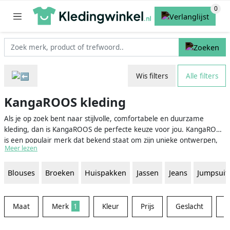
Wis filters
Alle filters
KangaROOS kleding
Als je op zoek bent naar stijlvolle, comfortabele en duurzame
kleding, dan is KangaROOS de perfecte keuze voor jou. KangaROOS
is een populair merk dat bekend staat om zijn unieke ontwerpen,
Meer lezen
hoge kwaliteit en uitstekende pasvorm. Oorspronkelijk ontstaan als
een schoenenmerk, heeft KangaROOS zijn assortiment uitgebreid
Blouses
Broeken
Huispakken
Jassen
Jeans
Jumpsuit
met een brede collectie kleding voor zowel mannen als vrouwen.
Van sportieve outfits tot trendy streetwear - KangaROOS biedt een
gevarieerd aanbod voor elke smaak en gelegenheid.
Maat
Merk
1
Kleur
Prijs
Geslacht
M