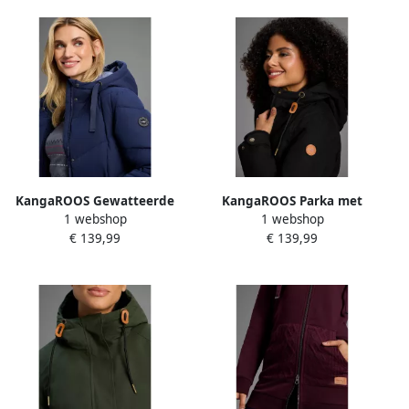
KangaROOS Gewatteerde
KangaROOS Parka met
1 webshop
1 webshop
jas Lange winterjas met
teddy imitatiebont gevoerd
€ 139,99
€ 139,99
knopen aan de zijkant en
winterjas
capuchon