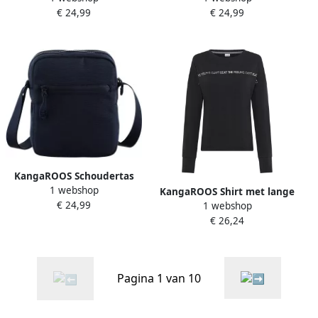
€ 24,99
€ 24,99
KangaROOS Schoudertas
1 webshop
minitas kleine tas
KangaROOS Shirt met lange
€ 24,99
1 webshop
mouwen met glanzende
€ 26,24
print
Pagina 1 van 10