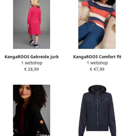
KangaROOS Gebreide jurk
KangaROOS Comfort fit
1 webshop
1 webshop
met plooirok Lief Gebreide
jeans
€ 28,99
€ 47,99
Jurk met Kabelmotief voor
kleine Meisjes