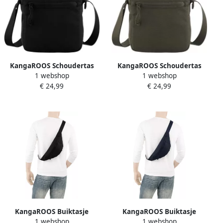
KangaROOS Schoudertas
KangaROOS Schoudertas
1 webshop
1 webshop
minitas kleine tas
minitas kleine tas
€ 24,99
€ 24,99
KangaROOS Buiktasje
KangaROOS Buiktasje
1 webshop
1 webshop
WAISTBAG
WAISTBAG