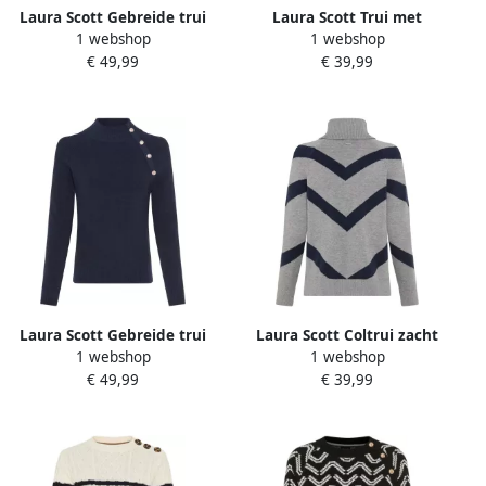
Laura Scott Gebreide trui
Laura Scott Trui met
1 webshop
1 webshop
zacht winterbreisel met
vleermuismouwen zacht
€ 49,99
€ 39,99
kraag en knopen nieuwe
winterbreisel met
collectie
kabelpatroon nieuwe
collectie
Laura Scott Gebreide trui
Laura Scott Coltrui zacht
1 webshop
1 webshop
zacht winterbreisel met
winterbreisel met casual
€ 49,99
€ 39,99
knoopdetail en opstaande
streepjespatroon nieuwe
kraag
collectie