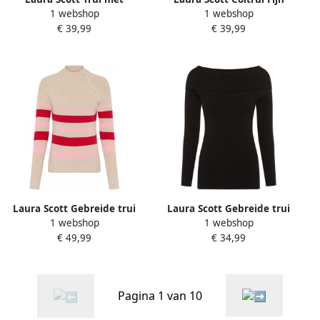
1 webshop
1 webshop
staande kraag zacht
breisel in nauwsluitende
€ 39,99
€ 39,99
winterbreisel met zijspliten
lange vorm
nieuwe collectie
Laura Scott Gebreide trui
Laura Scott Gebreide trui
1 webshop
1 webshop
Winterbreisel met trendy
Fijn gebreide trui in trendy
€ 49,99
€ 34,99
streepdesign en knopen
Car Shape NIEUWE
NIEUWE COLLECTIE
COLLECTIE
Pagina 1 van 10