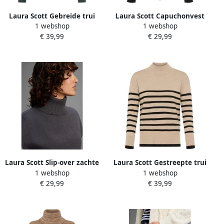
Laura Scott Gebreide trui
Laura Scott Capuchonvest
1 webshop
1 webshop
Overgangstrui met
Fijn breisel met rib met 2-
€ 39,99
€ 29,99
strikdetail en Cut Out
weg-ritssluiting NIEUWE
NIEUWE COLLECTIE
COLLECTIE
Laura Scott Slip-over zachte
Laura Scott Gestreepte trui
1 webshop
1 webshop
overgangsbreisel met
zacht winterbreisel met
€ 29,99
€ 39,99
coltrui nieuwe collectie
zijspliten nieuwe collectie