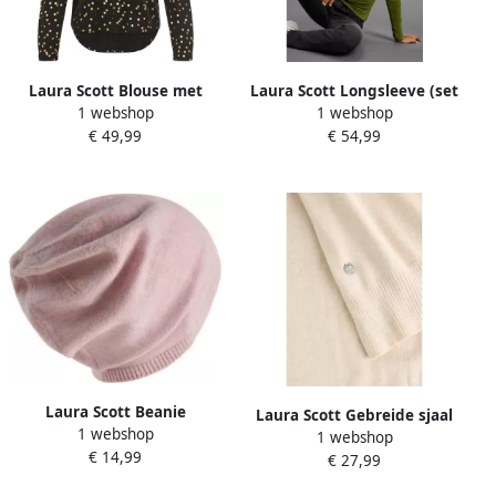
Laura Scott Blouse met
Laura Scott Longsleeve (set
1 webshop
1 webshop
lange mouwen met
3-delig)
€ 49,99
€ 54,99
glitterprint
Laura Scott Beanie
Laura Scott Gebreide sjaal
1 webshop
1 webshop
€ 14,99
€ 27,99