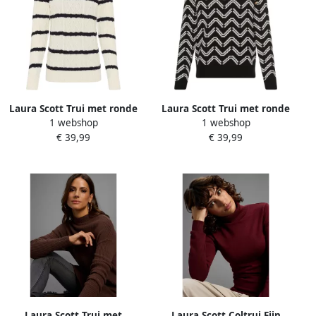
Laura Scott Trui met ronde
Laura Scott Trui met ronde
1 webshop
1 webshop
hals Overgangstrui met
hals zacht breisel met
€ 39,99
€ 39,99
kabelpatroon en strepen
jaquardpatroon en knopen
NIEUWE COLLECTIE
nieuwe collectie
Laura Scott Trui met
Laura Scott Coltrui Fijn