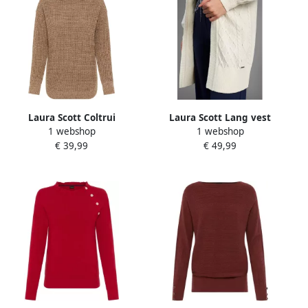
Laura Scott Coltrui
Laura Scott Lang vest
1 webshop
1 webshop
Wintertrui in casual fit met
Overgangsbreisel met
€ 39,99
€ 49,99
wafelstructuur NIEUWE
capuchon en kabelbreisel
COLLECTIE
NIEUWE COLLECTIE