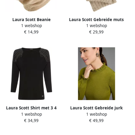
Laura Scott Beanie
Laura Scott Gebreide muts
1 webshop
1 webshop
(set 2 stuks Incl.
€ 14,99
€ 29,99
handschoenen)
Laura Scott Shirt met 3 4
Laura Scott Gebreide jurk
1 webshop
1 webshop
mouwen met strass
van viscosemix met
€ 34,99
€ 49,99
steentjes nieuwe collectie
vrouwelijk ruchedetail