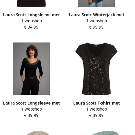
Laura Scott Longsleeve met
Laura Scott Winterjack met
1 webshop
1 webshop
pailletten en folieprint
een afneembare capuchon
€ 34,99
€ 99,99
nieuwe collectie
en imitatiebont
Laura Scott Longsleeve met
Laura Scott T-shirt met
1 webshop
1 webshop
mooie kanten rand nieuwe
glanzende pailletten
€ 39,99
€ 39,99
collectie (set 2-delig)
nieuwe collectie