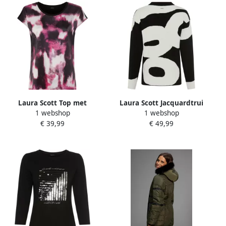
Laura Scott Top met
Laura Scott Jacquardtrui
1 webshop
1 webshop
modieuze print nieuwe
zacht winterbreisel met
€ 39,99
€ 49,99
kleuren
patroon en strikbanden
nieuwe collectie