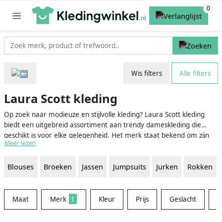
Wis filters
Alle filters
Laura Scott kleding
Op zoek naar modieuze en stijlvolle kleding? Laura Scott kleding
biedt een uitgebreid assortiment aan trendy dameskleding die
geschikt is voor elke gelegenheid. Het merk staat bekend om zijn
Meer lezen
combinatie van elegantie en comfort, waarbij de nieuwste
modetrends nauwlettend worden gevolgd. Van feestelijke jurken
Blouses
Broeken
Jassen
Jumpsuits
Jurken
Rokken
tot casual broeken en tops, Laura Scott biedt een gevarieerde
collectie die aansluit bij ieders smaak en stijl.
Maat
Merk
1
Kleur
Prijs
Geslacht
W