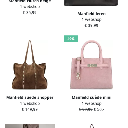
Manfield clutch beige
1 webshop
€ 35,99
Manfield leren
1 webshop
portemonnee zwart
€ 39,99
49%
Manfield suede shopper
Manfield suède mini
1 webshop
1 webshop
met studs bruin
handtas roze
€ 149,99
€ 99,99
€ 50,-