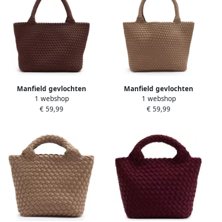
Manfield gevlochten
Manfield gevlochten
1 webshop
1 webshop
shopper donkerbruin
shopper taupe
€ 59,99
€ 59,99