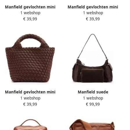
Manfield gevlochten mini
Manfield gevlochten mini
1 webshop
1 webshop
handtas taupe
handtas bordeauxrood
€ 39,99
€ 39,99
Manfield gevlochten mini
Manfield suede
1 webshop
1 webshop
handtas donkerbruin
schoudertas donkerbruin
€ 39,99
€ 99,99