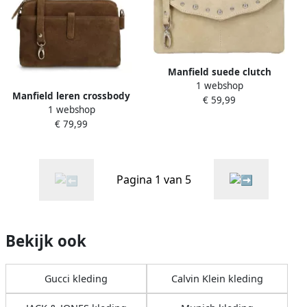
Manfield suede clutch
1 webshop
beige
Manfield leren crossbody
€ 59,99
1 webshop
tas bruin
€ 79,99
Pagina 1 van 5
Bekijk ook
Gucci kleding
Calvin Klein kleding