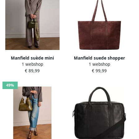
Manfield suède mini
Manfield suede shopper
1 webshop
1 webshop
handtas olijfgroen
donkerrood
€ 89,99
€ 99,99
49%