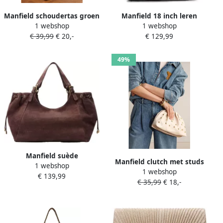
Manfield schoudertas groen
Manfield 18 inch leren
1 webshop
1 webshop
laptoptas zwart
€ 39,99
€ 20,-
€ 129,99
49%
Manfield suède
Manfield clutch met studs
1 webshop
schoudertas bruin
1 webshop
beige
€ 139,99
€ 35,99
€ 18,-