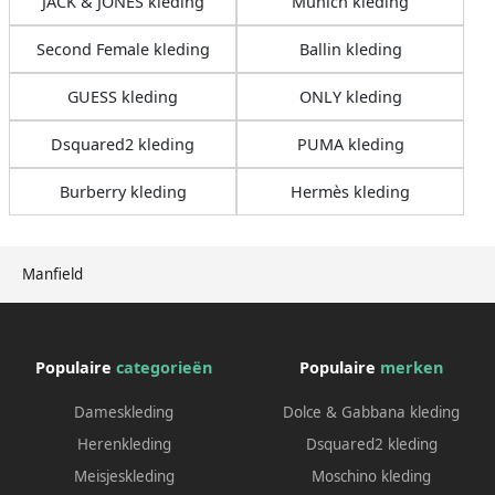
JACK & JONES kleding
Munich kleding
Second Female kleding
Ballin kleding
GUESS kleding
ONLY kleding
Dsquared2 kleding
PUMA kleding
Burberry kleding
Hermès kleding
Manfield
Populaire
categorieën
Populaire
merken
Dameskleding
Dolce & Gabbana kleding
Herenkleding
Dsquared2 kleding
Meisjeskleding
Moschino kleding