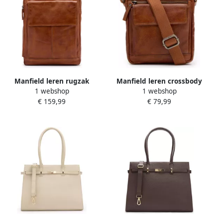
Manfield leren rugzak
Manfield leren crossbody
1 webshop
1 webshop
cognac
tas cognac
€ 159,99
€ 79,99