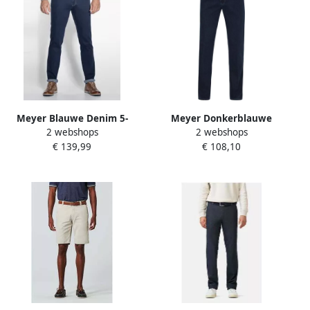
Meyer Blauwe Denim 5-
Meyer Donkerblauwe
2 webshops
2 webshops
Pocket Jeans Blue Heren
Denim 5-Pocket Jeans Blue
€ 139,99
€ 108,10
Heren