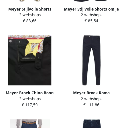
Meyer Stijlvolle Shorts
Meyer Stijlvolle Shorts om je
2 webshops
2 webshops
Complementeren Je Outfit
Outfit aan te vullen Blue
€ 83,66
€ 85,54
Brown Heren
Heren
Meyer Broek Chino Bonn
Meyer Broek Roma
2 webshops
2 webshops
Zwart
Donkerblauw
€ 117,50
€ 111,86