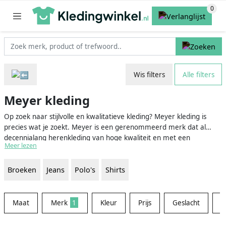
Wis filters
Alle filters
Meyer kleding
Op zoek naar stijlvolle en kwalitatieve kleding? Meyer kleding is
precies wat je zoekt. Meyer is een gerenommeerd merk dat al
decennialang herenkleding van hoge kwaliteit en met een
Meer lezen
uitstekende pasvorm aanbiedt. Het merk staat bekend om zijn
vakmanschap en het gebruik van de beste materialen, waardoor je
Broeken
Jeans
Polo's
Shirts
verzekerd bent van duurzame en comfortabele kledingstukken die
vele seizoenen meegaan.
Maat
Merk
1
Kleur
Prijs
Geslacht
M