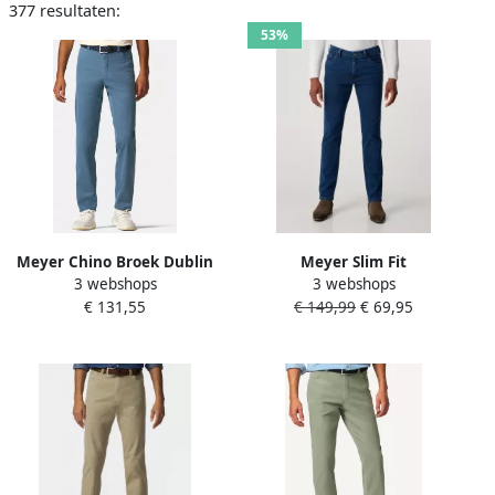
377 resultaten:
53%
Meyer Chino Broek Dublin
Meyer Slim Fit
3 webshops
3 webshops
Grijs Gray Heren
Donkerblauwe Denim Jeans
€ 131,55
€ 149,99
€ 69,95
Blue Heren