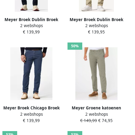
Meyer Broek Dublin Broek
Meyer Broek Dublin Broek
2 webshops
2 webshops
Navy
Lichtbeige
€ 139,99
€ 139,95
50%
Meyer Broek Chicago Broek
Meyer Groene katoenen
2 webshops
2 webshops
Donkerblauw
chino broek Green Heren
€ 139,99
€ 149,99
€ 74,95
53%
53%