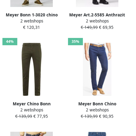
Meyer Bonn 1-3020 chino
Meyer Art.2-5585 Anthrazit
2 webshops
2 webshops
Beige Heren
Shorts Black Heren
€ 120,31
€ 149,99
€ 69,95
44%
35%
Meyer Chino Bonn
Meyer Bonn Chino
2 webshops
2 webshops
Donkergroen Groen Heren
Donkerblauwe Broek Blue
€ 139,99
€ 77,95
€ 139,99
€ 90,95
Heren