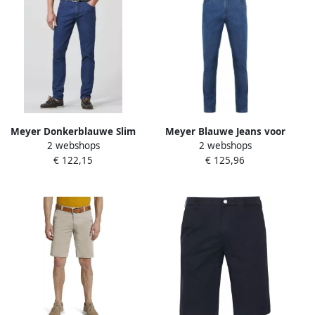
Meyer Donkerblauwe Slim
Meyer Blauwe Jeans voor
2 webshops
2 webshops
Fit Jeans Blue Heren
Perfecte Pasvorm Blue
€ 122,15
€ 125,96
Heren