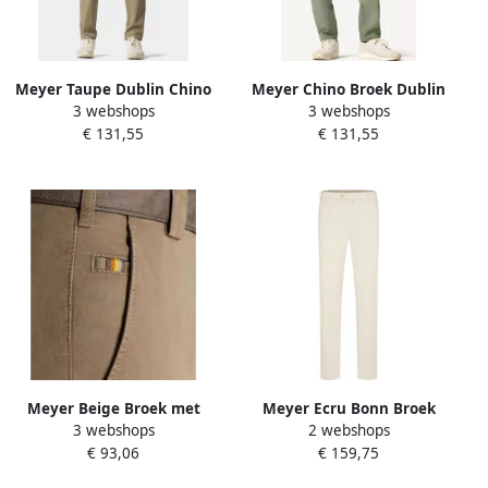
Meyer Taupe Dublin Chino
Meyer Chino Broek Dublin
3 webshops
3 webshops
Broek Beige Heren
Stijl Green Heren
€ 131,55
€ 131,55
Meyer Beige Broek met
Meyer Ecru Bonn Broek
3 webshops
2 webshops
Regular Fit en
Beige Heren
€ 93,06
€ 159,75
Hoogwaardige Afwerking
Beige Heren