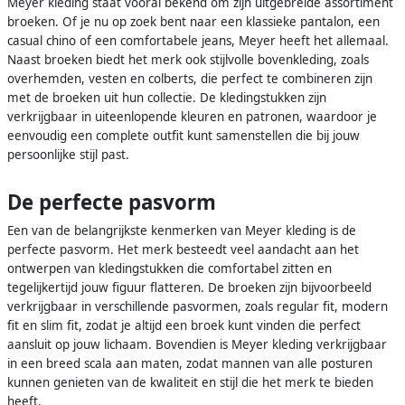
Meyer kleding staat vooral bekend om zijn uitgebreide assortiment
broeken. Of je nu op zoek bent naar een klassieke pantalon, een
casual chino of een comfortabele jeans, Meyer heeft het allemaal.
Naast broeken biedt het merk ook stijlvolle bovenkleding, zoals
overhemden, vesten en colberts, die perfect te combineren zijn
met de broeken uit hun collectie. De kledingstukken zijn
verkrijgbaar in uiteenlopende kleuren en patronen, waardoor je
eenvoudig een complete outfit kunt samenstellen die bij jouw
persoonlijke stijl past.
De perfecte pasvorm
Een van de belangrijkste kenmerken van Meyer kleding is de
perfecte pasvorm. Het merk besteedt veel aandacht aan het
ontwerpen van kledingstukken die comfortabel zitten en
tegelijkertijd jouw figuur flatteren. De broeken zijn bijvoorbeeld
verkrijgbaar in verschillende pasvormen, zoals regular fit, modern
fit en slim fit, zodat je altijd een broek kunt vinden die perfect
aansluit op jouw lichaam. Bovendien is Meyer kleding verkrijgbaar
in een breed scala aan maten, zodat mannen van alle posturen
kunnen genieten van de kwaliteit en stijl die het merk te bieden
heeft.