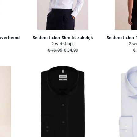
soverhemd
Seidensticker Slim fit zakelijk
Seidensticker 
2 webshops
2 w
1 2 Kent
overhemd van katoen met
ron
€ 79,95
€ 34,99
€
kentkraag