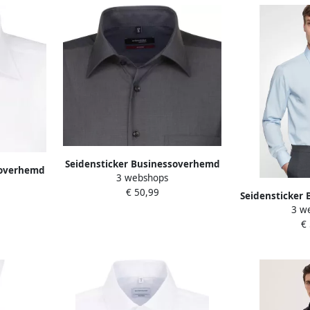
Seidensticker Businessoverhemd
soverhemd
3 webshops
Zwarte roos Regular 1 1 Kent
1 2 Kent
€ 50,99
kraag effen
Seidensticker
3 w
Zwarte roos 
€
lange Ken