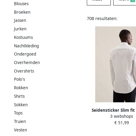
Blouses
Broeken
708 resultaten:
Jassen
Jurken
Kostuums
Nachtkleding
Ondergoed
Overhemden
Overshirts
Polo's
Rokken
Shirts
Sokken
Seidensticker Slim fit
Tops
3 webshops
overhemd van pure 
Truien
€ 51,99
model 'New Ken
Vesten