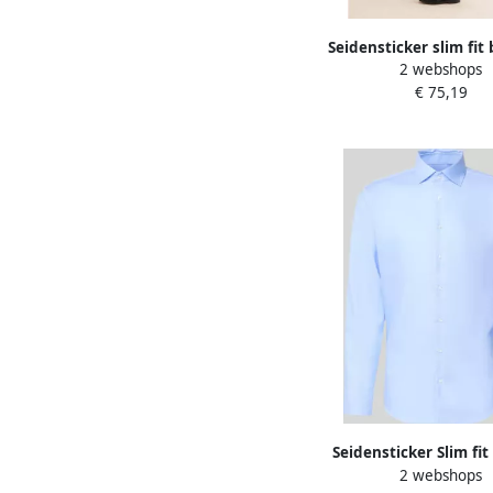
Seidensticker slim fit
2 webshops
overhemd met kentkr
€ 75,19
satijn
Seidensticker Slim fit
2 webshops
overhemd van pure 