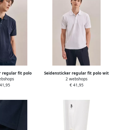
 regular fit polo
Seidensticker regular fit polo wit
ebshops
2 webshops
erblauw
 41,95
€ 41,95