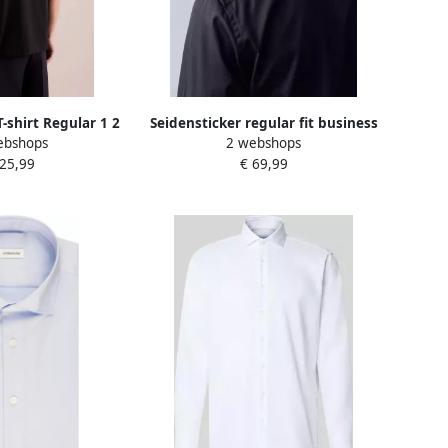
T-shirt Regular 1 2
Seidensticker regular fit business
ebshops
2 webshops
de hals
overhemd met kentkraag van
 25,99
€ 69,99
puur katoen