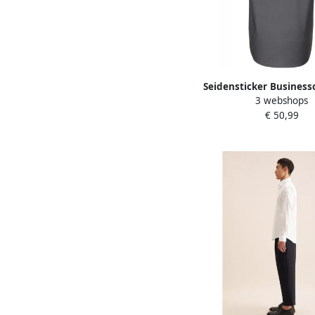
Seidensticker Busines
3 webshops
Zwarte roos Regular 
€ 50,99
kraag effen