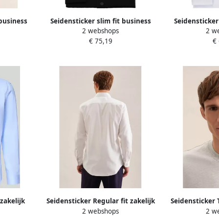
 business
Seidensticker slim fit business
Seidensticker
2 webshops
2 w
aag van
overhemd met kentkraag van
overhemd me
€ 75,19
€
satijn
s
 zakelijk
Seidensticker Regular fit zakelijk
Seidensticker 
2 webshops
2 w
katoen
overhemd van zuivere katoen
ron