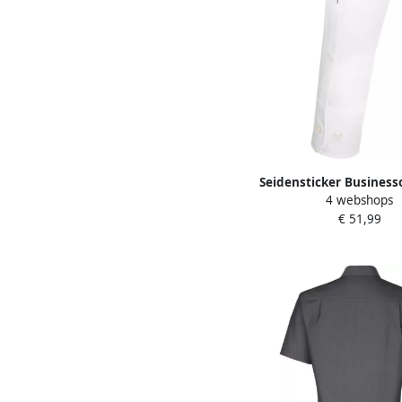
Seidensticker Busines
4 webshops
Zwarte roos Regular 1
€ 51,99
lange Kent kraag 