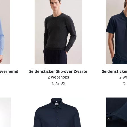
soverhemd
Seidensticker Slip-over Zwarte
Seidensticker
2 webshops
2 w
d 1 1
roos Ronde hals uni
donk
€ 72,95
€
en