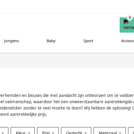
Jongens
Baby
Sport
Access
oze overhemden en blouses die met aandacht zijn ontworpen om te vold
eel vakmanschap, waardoor het een onweerstaanbare aantrekkingskra
idensticker zonder te veel moeite te doen? Wij hebben de oplossing! 
est aantrekkelijke prijs.
Kleur
Prijs
Geslacht
Materiaal