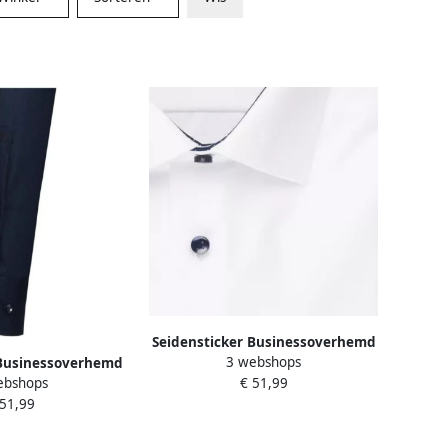
Seidensticker Businessoverhemd
3 webshops
 Businessoverhemd
Zwarte roos Regular 1 1 Kent
ebshops
€ 51,99
Regular 1 1 Kent
kraag effen
 51,99
g effen