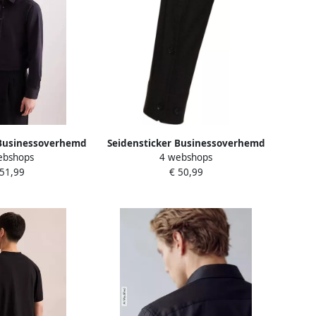
 Businessoverhemd
Seidensticker Businessoverhemd
ebshops
4 webshops
os Shaped 1 1
Zwarte roos X-Slim 1 1 Kentkraag
 51,99
€ 50,99
aag effen
effen