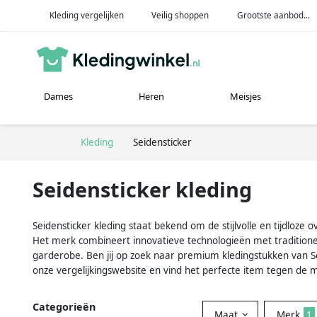
Kleding vergelijken
Veilig shoppen
Grootste aanbod...
Dames
Heren
Meisjes
Kleding
Seidensticker
Seidensticker kleding
Seidensticker kleding staat bekend om de stijlvolle en tijdl
Het merk combineert innovatieve technologieën met tradition
garderobe. Ben jij op zoek naar premium kledingstukken van Se
onze vergelijkingswebsite en vind het perfecte item tegen de me
Categorieën
Maat
Merk
1