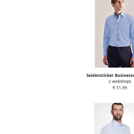
Seidensticker Busines
2 webshops
Zwarte roos Shape
€ 51,99
Kentkraag eff