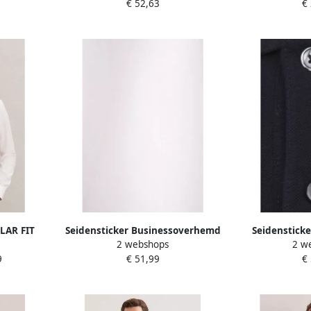
€ 52,63
€
t'
model 'New Kent'
LAR FIT
Seidensticker Businessoverhemd
Seidensticke
2 webshops
2 w
overhemd
Zwarte roos Regular 1 2 Button-
Blau
9
€ 51,99
€
tief
down kraag effen