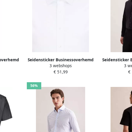
soverhemd
Seidensticker Businessoverhemd
Seidensticker
3 webshops
3 w
 1 extra
Zwarte roos Shaped 1 1 Extra
Zwarte ro
€ 51,99
€
effen
lange Kentkraag effen
Kentkr
56%