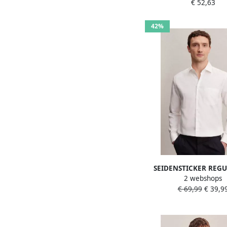
€ 52,63
model 'New Ken
42%
SEIDENSTICKER REGU
2 webshops
Regular fit zakelijk 
€ 69,99
€ 39,9
met structuurmo