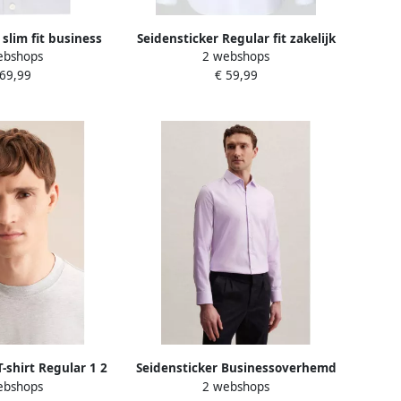
 slim fit business
Seidensticker Regular fit zakelijk
ebshops
2 webshops
t kentkraag van
overhemd van pure katoen
 69,99
€ 59,99
atijn
model 'Spread Kent'
T-shirt Regular 1 2
Seidensticker Businessoverhemd
ebshops
2 webshops
de hals
Zwarte roos Slim 1 1 Kent kraag