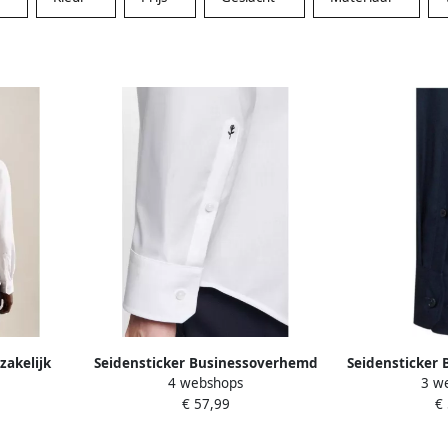
 zakelijk
Seidensticker Businessoverhemd
Seidensticker
4 webshops
3 w
katoen
Zwarte roos Slim 1 1 extra lange
Zwarte roos 
€ 57,99
€
t'
Kent kraag uni
kraa