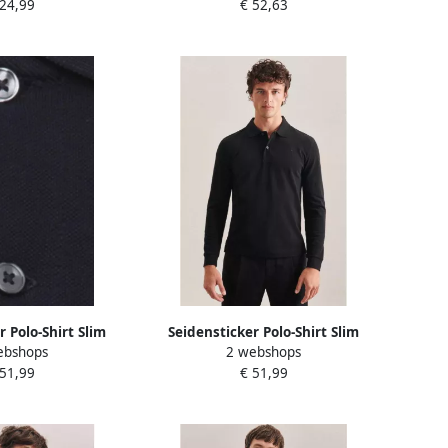
 24,99
€ 52,63
uni
r Polo-Shirt Slim
Seidensticker Polo-Shirt Slim
ebshops
2 webshops
w Heren
Zwart Heren
 51,99
€ 51,99