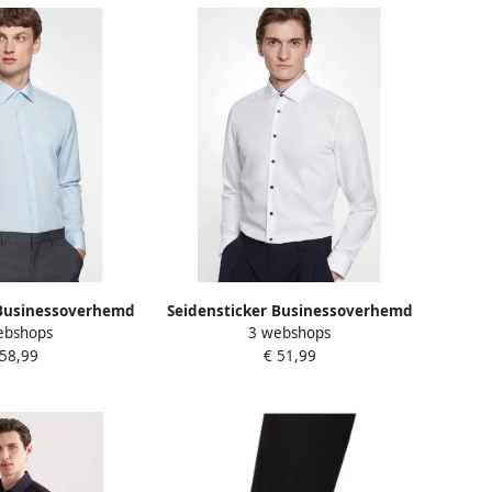
 Businessoverhemd
Seidensticker Businessoverhemd
ebshops
3 webshops
Regular 1 1 extra
Zwarte roos Shaped 1 1
 58,99
€ 51,99
t kraag effen
Kentkraag effen