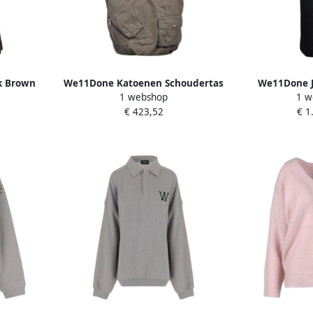
k Brown
We11Done Katoenen Schoudertas
We11Done J
1 webshop
1 w
Gray Dames
€ 423,52
€ 1