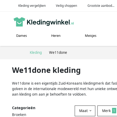
Kleding vergelijken
Veilig shoppen
Grootste aanbod...
Dames
Heren
Meisjes
Kleding
We11done
We11done kleding
We11done is een eigentijds Zuid-Koreaans kledingmerk dat fas
golven in de internationale modewereld met hun unieke ontwer
aan kleding om aan je behoeften te voldoen.
Categorieën
Maat
Merk
1
Broeken