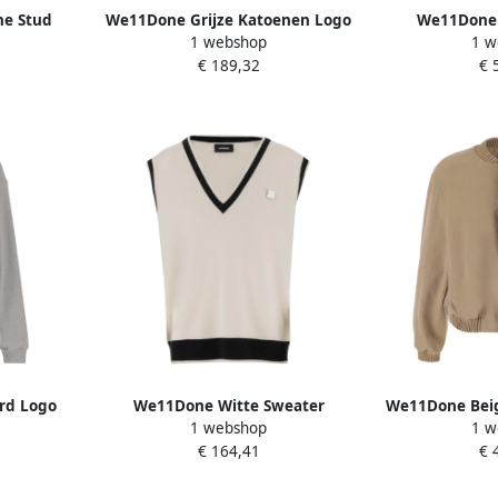
e Stud
We11Done Grijze Katoenen Logo
We11Done 
1 webshop
1 w
odie Rits
Sweatshirt Polo Kraag Gray
Gebreide T
€ 189,32
€ 
Heren
rd Logo
We11Done Witte Sweater
We11Done Beig
1 webshop
1 w
oodie Gray
Collectie White Heren
Stijlvolle 
€ 164,41
€ 