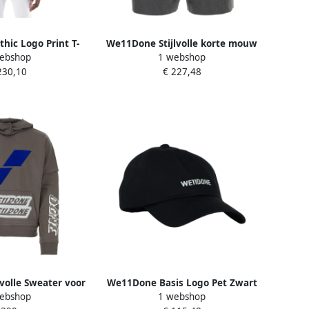
ic Logo Print T-
We11Done Stijlvolle korte mouw
ebshop
1 webshop
Black Heren
overhemd Gray Heren
230,10
€ 227,48
volle Sweater voor
We11Done Basis Logo Pet Zwart
ebshop
1 webshop
 Multicolor Heren
Black Heren