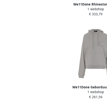
We11Done Rhineston
1 webshop
Katoenen Sweatshirt Ho
€ 333,79
Gray Heren
We11Done Geborduu
1 webshop
Katoenen Sweatshirt H
€ 261,56
Heren