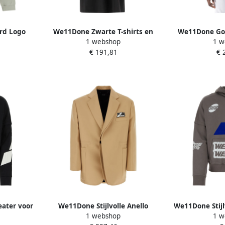
rd Logo
We11Done Zwarte T-shirts en
We11Done Goth
1 webshop
1 w
 Hoodie
Polos Collectie Black Heren
Shirt 
€ 191,81
€ 
eater voor
We11Done Stijlvolle Anello
We11Done Stijl
1 webshop
1 w
k Heren
Rugzak voor Dagelijks Gebruik
Casual Dragen