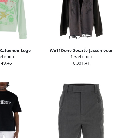
Katoenen Logo
We11Done Zwarte Jassen voor
ebshop
1 webshop
t Groen Red Heren
een Stijlvolle Look Black Heren
149,46
€ 301,41