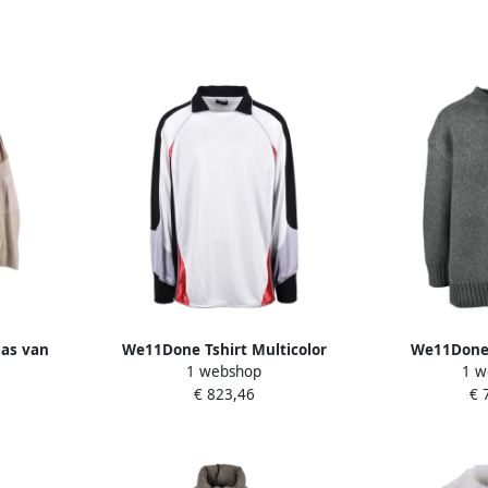
jas van
We11Done Tshirt Multicolor
We11Done 
1 webshop
1 w
r Heren
Heren
Gebreide T
€ 823,46
€ 