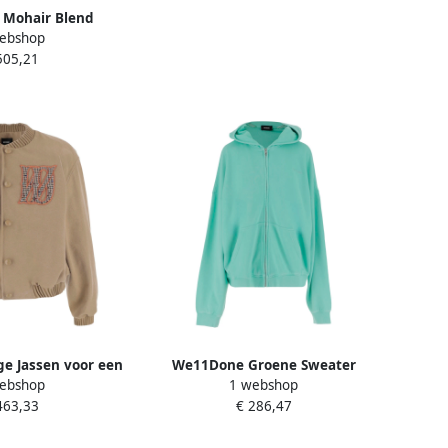
Mohair Blend
ebshop
rui Pink Dames
505,21
e Jassen voor een
We11Done Groene Sweater
ebshop
1 webshop
Look Beige Heren
Collectie Green Heren
463,33
€ 286,47