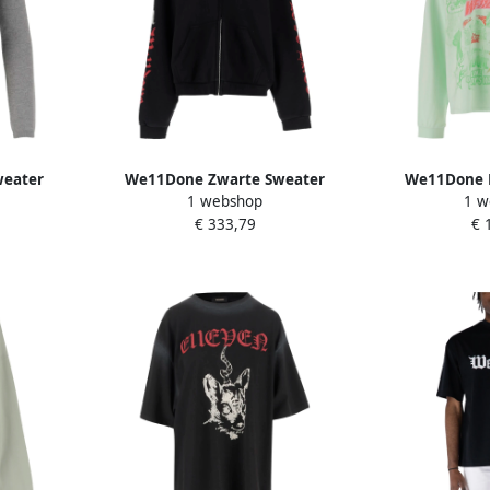
weater
We11Done Zwarte Sweater
We11Done 
1 webshop
1 w
ames
Collectie Black Heren
Grafisch Shir
€ 333,79
€ 