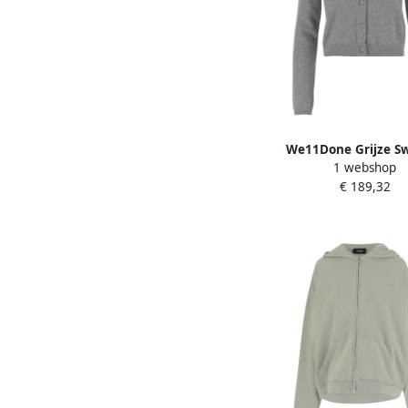
We11Done Grijze S
1 webshop
Collectie Gray D
€ 189,32