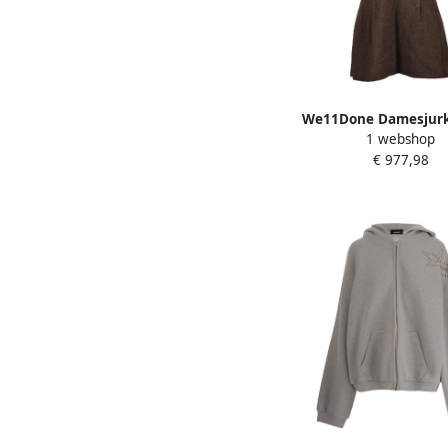
We11Done Damesjur
1 webshop
Dames
€ 977,98