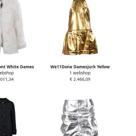
nt White Dames
We11Done Damesjurk Yellow
ebshop
1 webshop
Dames
.011,34
€ 2.466,09