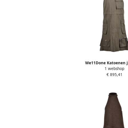
We11Done Katoenen j
1 webshop
vrouwen Green D
€ 895,41