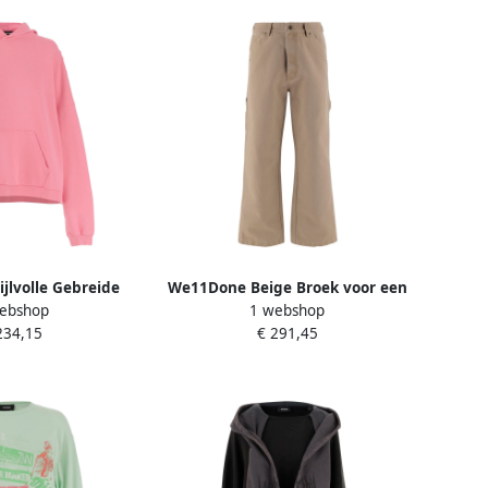
jlvolle Gebreide
We11Done Beige Broek voor een
ebshop
1 webshop
 Pink Heren
stijlvolle uitstraling Beige Heren
234,15
€ 291,45