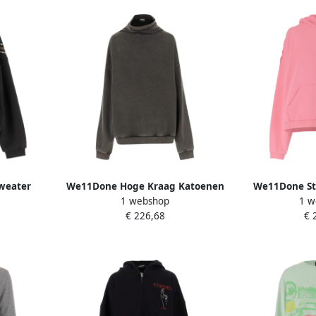
weater
We11Done Hoge Kraag Katoenen
We11Done Sti
1 webshop
1 w
eren
Sweatshirt Grijs Gray Heren
Kleding
€ 226,68
€ 