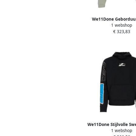
We11Done Geborduu
1 webshop
Katoenen Sweatshirt
€ 323,83
Green Heren
We11Done Stijlvolle Sw
1 webshop
Casual Dragen Blac