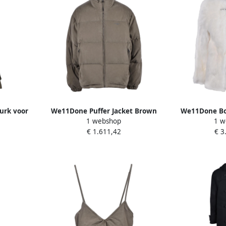
urk voor
We11Done Puffer Jacket Brown
We11Done Bo
1 webshop
1 w
ames
Heren
€ 1.611,42
€ 3