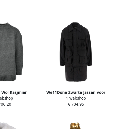
Wol Kasjmier
We11Done Zwarte Jassen voor
ebshop
1 webshop
rui Gray Heren
een Stijlvolle Look Black Heren
706,20
€ 704,95