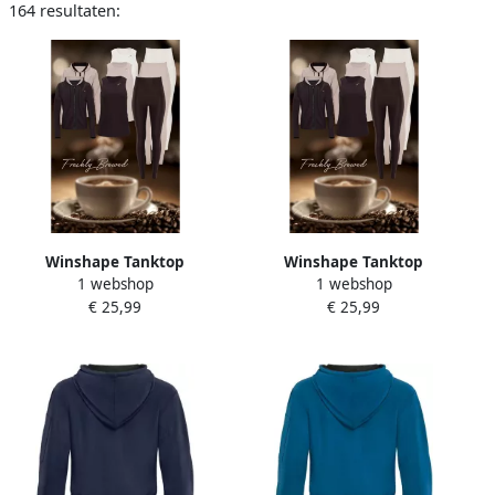
164 resultaten:
Winshape Tanktop
Winshape Tanktop
1 webshop
1 webshop
AET134LS Functional soft
AET134LS Functional soft
€ 25,99
€ 25,99
and light
and light