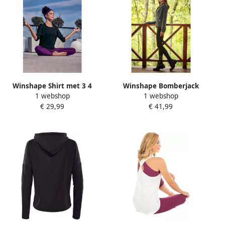
Winshape Shirt met 3 4
Winshape Bomberjack
1 webshop
1 webshop
mouwen MCS004 Ultralicht
Functional Comfort Bomber
€ 29,99
€ 41,99
Jacket J007C