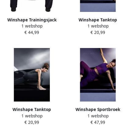
Winshape Trainingsjack
Winshape Tanktop
1 webshop
1 webshop
Functionele Comfort One
AET135LS Functioneel licht
€ 44,99
€ 20,99
Pocket Jacket
en zacht
Winshape Tanktop
Winshape Sportbroek
1 webshop
1 webshop
AET135LS Functioneel licht
Functional Light and
€ 20,99
€ 47,99
en zacht
Comfort Wide Leg Pants
CUL102LC