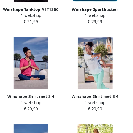
Winshape Tanktop AET136C
Winshape Sportbustier
1 webshop
1 webshop
Functioneel comfort
Functional Comfort Sport-
€ 21,99
€ 29,99
BH SB103C
Winshape Shirt met 3 4
Winshape Shirt met 3 4
1 webshop
1 webshop
mouwen MCS004 Ultralicht
mouwen MCS004 Ultralicht
€ 29,99
€ 29,99