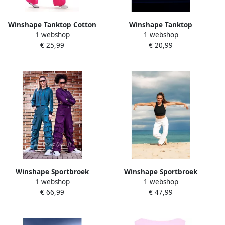
Winshape Tanktop Cotton
Winshape Tanktop
1 webshop
1 webshop
Tanktop WVR24
AET135LS Functioneel licht
€ 25,99
€ 20,99
en zacht
Winshape Sportbroek
Winshape Sportbroek
1 webshop
1 webshop
Functionele Comfort Cargo
Functional Light and
€ 66,99
€ 47,99
Broek CP101C
Comfort Wide Leg Pants
CUL102LC