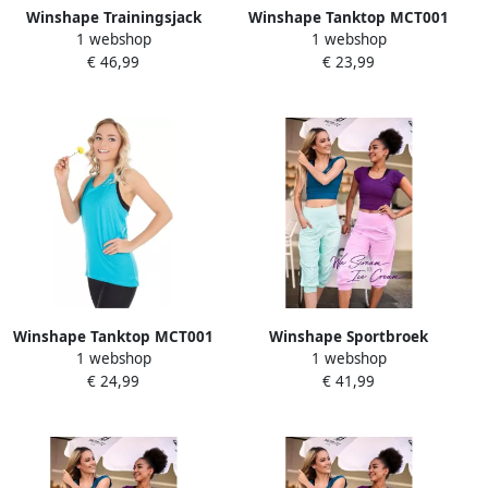
Winshape Trainingsjack
Winshape Tanktop MCT001
1 webshop
1 webshop
Functional Comfort Jacket
Ultralicht
€ 46,99
€ 23,99
J008C
Winshape Tanktop MCT001
Winshape Sportbroek
1 webshop
1 webshop
Ultralicht
Functional Comfort ¾
€ 24,99
€ 41,99
leisurebroek LEI201C