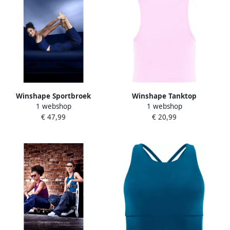
Winshape Sportbroek
Winshape Tanktop
1 webshop
1 webshop
Functional Light and
AET135LS Functioneel licht
€ 47,99
€ 20,99
Comfort Wide Leg Pants
en zacht
CUL102LC