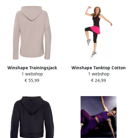
Winshape Trainingsjack
Winshape Tanktop Cotton
1 webshop
1 webshop
Functional Comfort Jacket
Tanktop WVR24
€ 55,99
€ 24,99
J008C