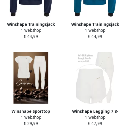
Winshape Trainingsjack
Winshape Trainingsjack
1 webshop
1 webshop
Functionele Comfort One
Functionele Comfort One
€ 44,99
€ 44,99
Pocket Jacket
Pocket Jacket
Winshape Sporttop
Winshape Legging 7 8-
1 webshop
1 webshop
AET130LS Functional soft
Tights HWL317C met v-
€ 29,99
€ 47,99
and light
vorm applicatie en core-
band