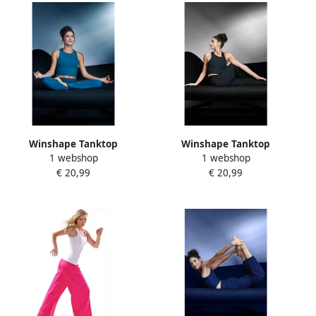
Winshape Tanktop
Winshape Tanktop
1 webshop
1 webshop
AET135LS Functioneel licht
AET135LS Functioneel licht
€ 20,99
€ 20,99
en zacht
en zacht