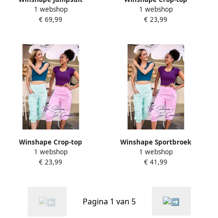
1 webshop
1 webshop
JS102LSC Functioneel
AET137LS Functioneel licht
€ 69,99
€ 23,99
comfort
en zacht cropped
Winshape Crop-top
Winshape Sportbroek
1 webshop
1 webshop
AET137LS Functioneel licht
Functional Comfort ¾
€ 23,99
€ 41,99
en zacht cropped
leisurebroek LEI201C
Pagina 1 van 5