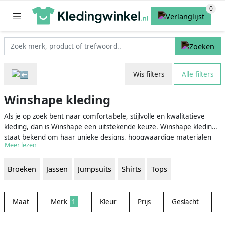
Wis filters
Alle filters
Winshape kleding
Als je op zoek bent naar comfortabele, stijlvolle en kwalitatieve
kleding, dan is Winshape een uitstekende keuze. Winshape kleding
staat bekend om haar unieke designs, hoogwaardige materialen
Meer lezen
en veelzijdigheid. In de collectie vind je items zoals leggings, tops en
jassen die perfect zijn voor zowel dagelijkse activiteiten als sportieve
Broeken
Jassen
Jumpsuits
Shirts
Tops
bezigheden. Met Winshape kleding ben je gegarandeerd van een
trendy en functionele outfit die bij jouw levensstijl past.
Maat
Merk
1
Kleur
Prijs
Geslacht
W