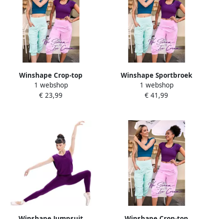
Winshape Crop-top
Winshape Sportbroek
1 webshop
1 webshop
AET137LS Functioneel licht
Functional Comfort ¾
€ 23,99
€ 41,99
en zacht cropped
leisurebroek LEI201C
Winshape Jumpsuit
Winshape Crop-top