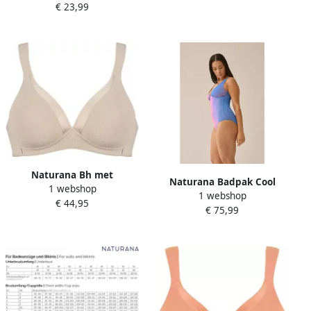
€ 23,99
vrouwelijk zonder beugel
elastisch comfortabel
(1-delig)
nauwsluitend zacht (1 stuk)
Naturana Bh met
Naturana Badpak Cool
1 webshop
steuncups The Wednesday
1 webshop
Cruising subtiel
€ 44,95
Ontlastende bandjes met
€ 75,99
streepdesign elastisch
design comfortabel
comfortabel modieus brede
vrouwelijk zonder beugel
bandjes (1 stuk)
(1-delig)