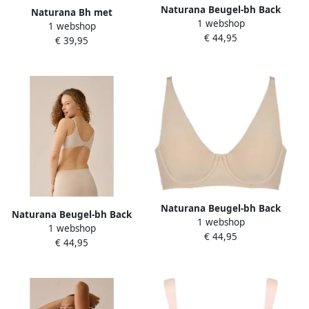
Naturana Beugel-bh Back
Naturana Bh met
1 webshop
Smoother zonder beugel
1 webshop
steuncups The Wednesday
€ 44,95
onzichtbaar comfortabel
€ 39,95
uitneembare pads brede
elastisch naadloze snit (1-
bandjes ontlastende
delig)
bandjes vrouwelijk basic (1-
delig)
Naturana Beugel-bh Back
Naturana Beugel-bh Back
1 webshop
Smoother zonder beugel
1 webshop
Smoother zonder beugel
€ 44,95
onzichtbaar comfortabel
€ 44,95
onzichtbaar comfortabel
elastisch naadloze snit (1-
elastisch naadloze snit (1-
delig)
delig)