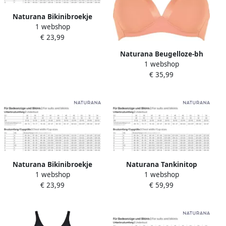
Naturana Bikinibroekje
1 webshop
Beautiful Beaches Met
€ 23,99
patroon flexibele tailleband
geen insnijden elastisch
Naturana Beugelloze-bh
combineerbaar (1 stuk)
1 webshop
The Wednesday met cup
€ 35,99
glansband brede bandjes
zacht comfortabel zonder
beugel (1-delig)
Naturana Bikinibroekje
Naturana Tankinitop
1 webshop
1 webshop
Beautiful Beaches met
Beautiful Beaches
€ 23,99
€ 59,99
patroon flexibele tailleband
voorgevormde cups met
geen insnijden elastisch
beugel patroondesign
combineerbaar (1 stuk)
verstelbare bandjes
comfortabel