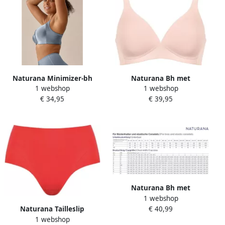
Naturana Minimizer-bh
Naturana Bh met
1 webshop
1 webshop
Solutions Shaping-effect
steuncups The Wednesday
€ 34,95
€ 39,95
brede bandjes vrouwelijk
uitneembare pads brede
zonder beugel satijn (1-
bandjes ontlastende
delig)
bandjes vrouwelijk basic (1-
delig)
Naturana Bh met
1 webshop
steuncups The Wednesday
€ 40,99
Ontlastende bandjes met
Naturana Tailleslip
1 webshop
design comfortabel
Smoothing vrouwelijk