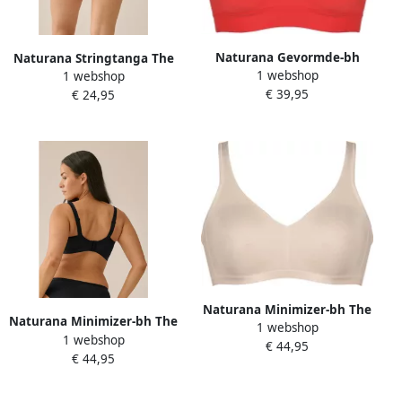
Naturana Gevormde-bh
Naturana Stringtanga The
1 webshop
Smoothing hoge zijdelen
1 webshop
Thursday vrouwelijk
€ 39,95
zacht comfortabel basic
€ 24,95
elastisch comfortabel
brede bandjes zonder
nauwsluitend zacht (1 stuk)
beugel (1-delig)
Naturana Minimizer-bh The
Naturana Minimizer-bh The
1 webshop
Thursday zonder beugel
1 webshop
Thursday zonder beugel
€ 44,95
brede bandjes basic
€ 44,95
brede bandjes basic
comfortabel zacht
comfortabel zacht
ontlastingsbandjes (1-delig)
ontlastingsbandjes (1-delig)