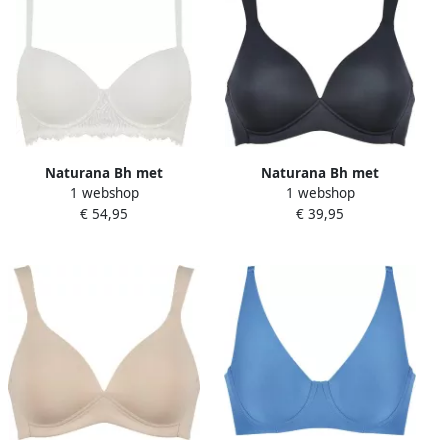
Naturana Bh met
Naturana Bh met
1 webshop
1 webshop
steuncups The Friday met
steuncups The Wednesday
€ 54,95
€ 39,95
beugel met kant vrouwelijk
uitneembare pads brede
zacht comfortabel (1-delig)
bandjes ontlastende
bandjes vrouwelijk basic (1-
delig)