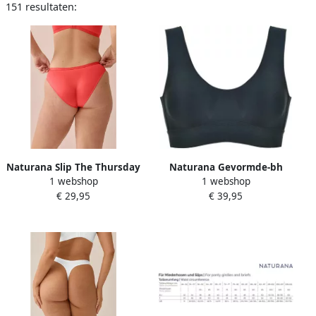
151 resultaten:
Naturana Slip The Thursday
Naturana Gevormde-bh
1 webshop
1 webshop
vrouwelijk elastisch
Smoothing hoge zijdelen
€ 29,95
€ 39,95
comfortabel nauwsluitend
zacht comfortabel basic
zacht (1 stuk)
brede bandjes zonder
beugel (1-delig)