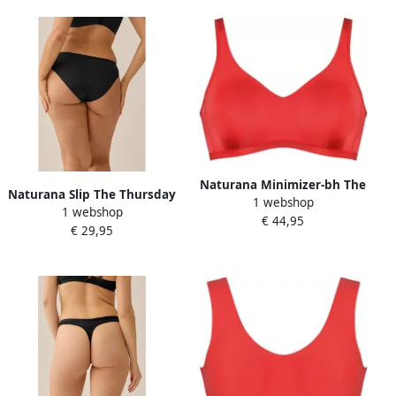
Naturana Minimizer-bh The
Naturana Slip The Thursday
1 webshop
Thursday zonder beugel
1 webshop
vrouwelijk elastisch
€ 44,95
brede bandjes basic
€ 29,95
comfortabel nauwsluitend
comfortabel zacht
zacht (1 stuk)
ontlastingsbandjes (1-delig)