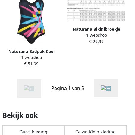
Naturana Bikinibroekje
1 webshop
Beautiful Beaches flexibele
€ 29,99
tailleband geen insnijden
elastisch combineerbaar (1
Naturana Badpak Cool
stuk)
1 webshop
Cruising geïntegreerde
€ 51,99
cups figuuraccentuerend
met patroon elastisch
comfortabel
Pagina 1 van 5
Bekijk ook
Gucci kleding
Calvin Klein kleding