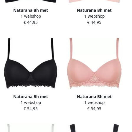
Naturana Bh met
Naturana Bh met
1 webshop
1 webshop
steuncups The Sunday
steuncups The Sunday
€ 44,95
€ 44,95
zonder beugel zacht
zonder beugel zacht
comfortabel basic
comfortabel basic
verstelbare bandjes (1-
verstelbare bandjes (1-
delig)
delig)
Naturana Bh met
Naturana Bh met
1 webshop
1 webshop
steuncups The Friday met
steuncups The Friday met
€ 54,95
€ 54,95
beugel met kant vrouwelijk
beugel met kant vrouwelijk
zacht comfortabel (1-delig)
zacht comfortabel (1-delig)