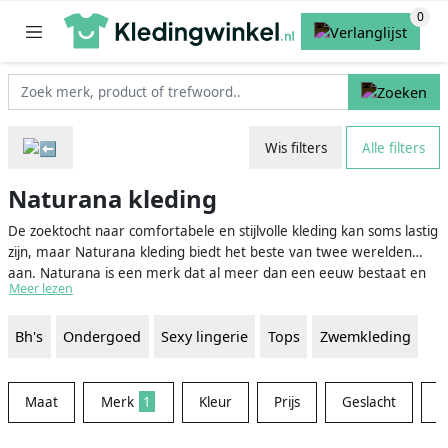
Wis filters
Alle filters
Naturana kleding
De zoektocht naar comfortabele en stijlvolle kleding kan soms lastig
zijn, maar Naturana kleding biedt het beste van twee werelden
aan. Naturana is een merk dat al meer dan een eeuw bestaat en
Meer lezen
zich heeft gespecialiseerd in het ontwerpen van lingerie, ondergoed
en badmode voor zowel mannen als vrouwen. Ze staan bekend om
Bh's
Ondergoed
Sexy lingerie
Tops
Zwemkleding
hun hoge kwaliteit, duurzaamheid en perfecte pasvorm. Naturana
combineert mode en functionaliteit in al hun ontwerpen, waardoor
jij je zelfverzekerd en comfortabel kunt voelen in elk kledingstuk dat
je draagt.
Maat
Merk
1
Kleur
Prijs
Geslacht
M