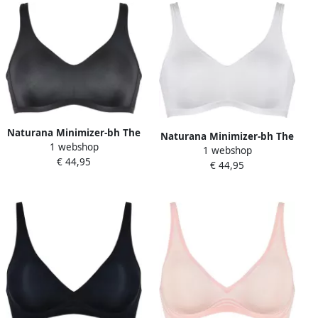
Naturana Minimizer-bh The
Naturana Minimizer-bh The
1 webshop
Thursday zonder beugel
1 webshop
Thursday zonder beugel
€ 44,95
brede bandjes basic
€ 44,95
brede bandjes basic
comfortabel zacht
comfortabel zacht
ontlastingsbandjes (1-delig)
ontlastingsbandjes (1-delig)