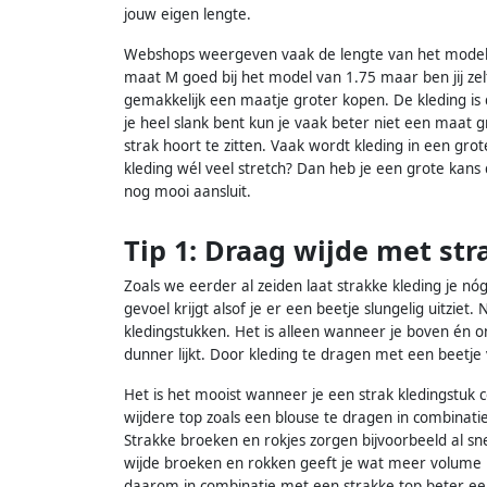
jouw eigen lengte.
Webshops weergeven vaak de lengte van het model in
maat M goed bij het model van 1.75 maar ben jij zelf
gemakkelijk een maatje groter kopen. De kleding is d
je heel slank bent kun je vaak beter niet een maat gr
strak hoort te zitten. Vaak wordt kleding in een gro
kleding wél veel stretch? Dan heb je een grote kans
nog mooi aansluit.
Tip 1: Draag wijde met st
Zoals we eerder al zeiden laat strakke kleding je nóg
gevoel krijgt alsof je er een beetje slungelig uitziet
kledingstukken. Het is alleen wanneer je boven én o
dunner lijkt. Door kleding te dragen met een beetje
Het is het mooist wanneer je een strak kledingstuk 
wijdere top zoals een blouse te dragen in combinatie
Strakke broeken en rokjes zorgen bijvoorbeeld al sn
wijde broeken en rokken geeft je wat meer volume in 
daarom in combinatie met een strakke top beter een