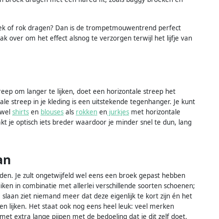
roek of rok dragen? Dan is de trompetmouwentrend perfect
 over om het effect alsnog te verzorgen terwijl het lijfje van
eep om langer te lijken, doet een horizontale streep het
e streep in je kleding is een uitstekende tegenhanger. Je kunt
owel
shirts
en
blouses
als
rokken
en
jurkjes
met horizontale
kt je optisch iets breder waardoor je minder snel te dun, lang
an
nden. Je zult ongetwijfeld wel eens een broek gepast hebben
iken in combinatie met allerlei verschillende soorten schoenen;
slaan ziet niemand meer dat deze eigenlijk te kort zijn én het
n lijken. Het staat ook nog eens heel leuk: veel merken
 extra lange pijpen met de bedoeling dat je dit zelf doet.