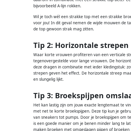
bijvoorbeeld A-lijn rokken.
Wil je toch wél een strakke top met een strakke b
voor jou! In dit geval nemen de wijde mouwen de taak
de top gewoon strak mag zitten.
Tip 2: Horizontale strepen
Waar korte vrouwen profiteren van een verticale str
tegenovergestelde voor lange vrouwen. De horizontal
deze dragen in combinatie met ieder kledingstuk: z
strepen geven het effect. De horizontale streep maa
en slungelig lijkt.
Tip 3: Broekspijpen omsla
Het kan lastig zijn om jouw exacte lengtemaat te vi
met net te korte broekspijpen. Deze tip kun je gebru
van sneakers tot pumps. Door je broekspijpen om te 
is een goede manier om je benen minder lang te late
maken broeken met omgeslagen pijpen of broeken met