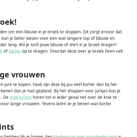
roek!
en om een blouse in je broek te stoppen. Dit zorgt ervoor dat
an kun je beter kiezen voor een wat langere top of blouse en
er lang. Wil je toch jouw blouse of shirt in je broek dragen?
je
of
blazer
op te dragen. Doordat deze over je broek heen valt
ange vrouwen
 jurk te kopen. Vaak zijn deze bij jou veel korter dan bij het
 benen dan je had gepland. Bij het shoppen voor jurkjes kun je
e. De
midi-jurken
horen tot in ieder geval net over de knie te
oor lange vrouwen. Tevens laten ze je benen wat korter
ints
r hebben lijk je langer. Een
kledingstuk met opvallende print
is