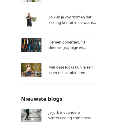
tips
Zo kun je voorkomen dat
kleding krimpt in de was én
gekrompen kleding
herstellen
Riemen opbergen, 13
slimme, grappige en
praktische trucs!
Met deze looks kun je een
leren rok combineren
Nieuwste blogs
Je jurk met andere
winterkleding combineren:
zo doe je dat