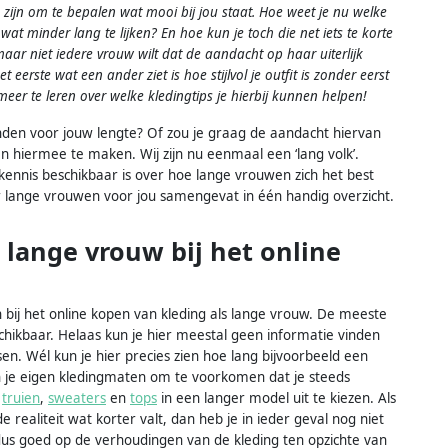
 zijn om te bepalen wat mooi bij jou staat. Hoe weet je nu welke
wat minder lang te lijken? En hoe kun je toch die net iets te korte
maar niet iedere vrouw wilt dat de aandacht op haar uiterlijk
t eerste wat een ander ziet is hoe stijlvol je outfit is zonder eerst
eer te leren over welke kledingtips je hierbij kunnen helpen!
 vinden voor jouw lengte? Of zou je graag de aandacht hiervan
 hiermee te maken. Wij zijn nu eenmaal een ‘lang volk’.
kennis beschikbaar is over hoe lange vrouwen zich het best
r lange vrouwen voor jou samengevat in één handig overzicht.
 lange vrouw bij het online
en bij het online kopen van kleding als lange vrouw. De meeste
kbaar. Helaas kun je hier meestal geen informatie vinden
n. Wél kun je hier precies zien hoe lang bijvoorbeeld een
n je eigen kledingmaten om te voorkomen dat je steeds
m
truien
,
sweaters
en
tops
in een langer model uit te kiezen. Als
e realiteit wat korter valt, dan heb je in ieder geval nog niet
dus goed op de verhoudingen van de kleding ten opzichte van