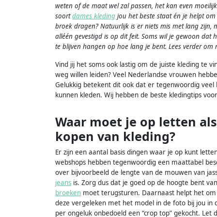
weten of de maat wel zal passen, het kan even moeilijk
soort
dames kleding
jou het beste staat én je helpt om 
broek dragen? Natuurlijk is er niets mis met lang zijn, 
alléén gevestigd is op dit feit. Soms wil je gewoon dat he
te blijven hangen op hoe lang je bent. Lees verder om m
Vind jij het soms ook lastig om de juiste kleding te
weg willen leiden? Veel Nederlandse vrouwen hebben
Gelukkig betekent dit ook dat er tegenwoordig veel 
kunnen kleden. Wij hebben de beste kledingtips voo
Waar moet je op letten als
kopen van kleding?
Er zijn een aantal basis dingen waar je op kunt lett
webshops hebben tegenwoordig een maattabel beschi
over bijvoorbeeld de lengte van de mouwen van jasse
jeans
is. Zorg dus dat je goed op de hoogte bent va
broeken
moet terugsturen. Daarnaast helpt het o
deze vergeleken met het model in de foto bij jou in d
per ongeluk onbedoeld een “crop top” gekocht. Let 