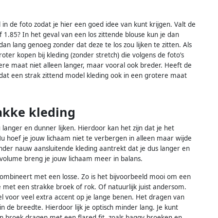
 de foto zodat je hier een goed idee van kunt krijgen. Valt de
 1.85? In het geval van een los zittende blouse kun je dan
an lang genoeg zonder dat deze te los zou lijken te zitten. Als
oter kopen bij kleding (zonder stretch) die volgens de foto’s
tere maat niet alleen langer, maar vooral ook breder. Heeft de
 dat een strak zittend model kleding ook in een grotere maat
rakke kleding
 langer en dunner lijken. Hierdoor kan het zijn dat je het
. Nu hoef je jouw lichaam niet te verbergen in alleen maar wijde
nder nauw aansluitende kleding aantrekt dat je dus langer en
 volume breng je jouw lichaam meer in balans.
combineert met een losse. Zo is het bijvoorbeeld mooi om een
 met een strakke broek of rok. Of natuurlijk juist andersom.
el voor veel extra accent op je lange benen. Het dragen van
de breedte. Hierdoor lijk je optisch minder lang. Je kunt
 broek dragen met een flared fit, zoals baggy broeken en