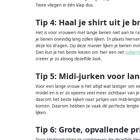
Twee vliegen in één klap dus.
Tip 4: Haal je shirt uit je b
Het is voor vrouwen met lange benen niet aan te rad
je benen oneindig lang zullen lijken. In plaats hierv
deze los dragen. Op deze manier lijken je benen mind
Dan kun je het beste kiezen om hier een net
colbert
creëer je zo alsnog dezelfde look.
Tip 5: Midi-jurken voor l
Voor een lange vrouw is het altijd wat lastiger om een
model en is er zo opeens veel meer zichtbaar van je
daarom het beste kijken naar jurkjes van midi-lengt
komen. Daarom hebben ze vaak dé perfecte lengte v
lijken.
Tip 6: Grote, opvallende pr
Door kledingstukken te combineren die dezelfde kleu